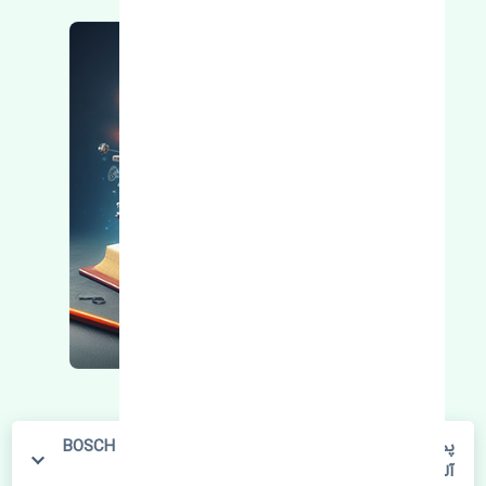
پمپ هیدرولیک سانگ یانگ کوراندو قدیم 4 سیلندر BOSCH
آلمان