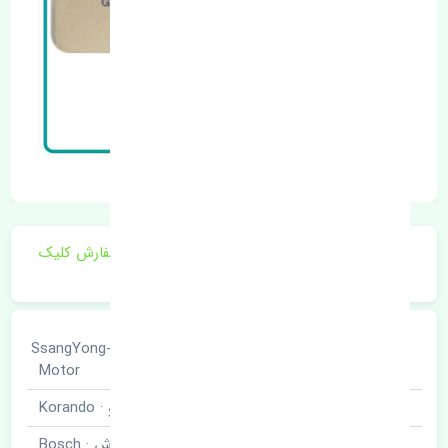
برای اطلاع از موجودی و قیمت به روز روی ثبت سفارش کلیک
فرمایید.
سانگ یانگ · SsangYong-
خودروسازی
Motor
نوع خودرو
کوراندو · Korando
برند قطعه
بوش · Bosch