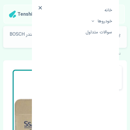
خانه
Tenshipart
خودروها
سوالات متداول
پمپ هیدرولیک سانگ یانگ کوراندو قدیم 4 سیلندر BOSCH
آلمان
تنشی‌پارت
خودروهای کره‌ای
سانگ یانگ
کوراندو قدیم 4 سیلندر