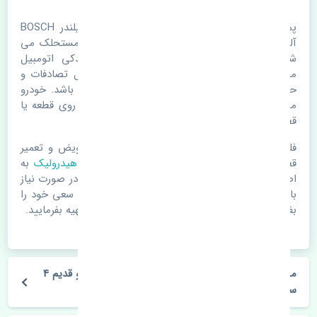
پمپ هیدرولیک سانگ یانگ کوراندو قدیم 4 سیلندر BOSCH
آلمان. قطعات خودرو با گذر زمان و طی مسافت مستحلک می
شوند. اغلب اوقات علت اصلی خرابی لوازم یدکی اتومبیل
مستحلک شدن قطعات می باشد. ولی دلایلی مثل تصادفات و
حوادث نیز می تواند عامل تعویض قطعات یدکی باشد. خودرو
مجموعه ای به هم پیوسته می باشد که هر قطعه روی قطعه یا
قطعات دیگر تاثیر مستقیم دارد.
فلذا در صورت خرابی در اسرع زمان نسبت به تعویض و تعمیر
قطعات یدکی اقدام فرمایید. در زمان
خرید پمپ هیدرولیک
به
اصلی بودن و کیفیت قطعات بسیار توجه بفرمایید. در صورت نیاز
با مکانیک و کارشناسان در این زمینه مشورت کنید. سعی خود را
بفرمایید تا قطعات یدکی را از فروشگاه های معتبر تهیه بفرمایید.
مشخصات فنی پمپ هیدرولیک سانگ یانگ کوراندو قدیم 4
سیلندر BOSCH آلمان