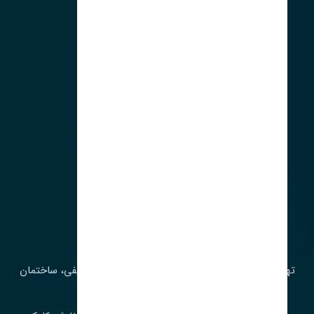
لوکیشن ما
آدرس‌
تهران، چراغ برق، خیابان ملت، روبروی کوچۀ میرشریفی، ساختمان
بیستون