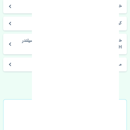
خودروسازی سانگ یانگ
کوراندو قدیم 4 سیلندر
خرید پمپ هیدرولیک سانگ یانگ کوراندو قدیم 4 سیلندر
BOSCH آلمان
مشخصات فنی اتومبیل