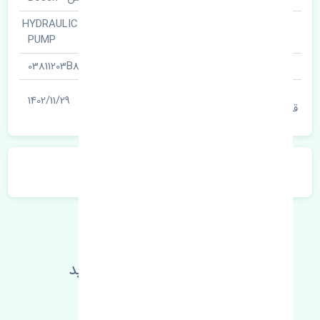
پمپ هیدرولیک · HYDRAULIC
نام قطعه
PUMP
شناسه
03811203B8
آخرین تاریخ بروزرسانی
1402/11/29
قیمت
توضیحات محصول
اطلاعات فنی خود را بالا ببرید
مطالعه بیشتر، مشکل کمتر 😁