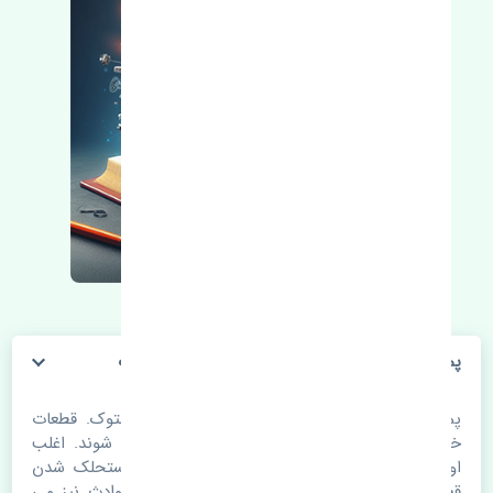
پمپ قفل درب عقب چپ کیا سراتو سایپایی استوک
پمپ قفل درب عقب چپ کیا سراتو سایپایی استوک. قطعات
خودرو با گذر زمان و طی مسافت مستحلک می شوند. اغلب
اوقات علت اصلی خرابی لوازم یدکی اتومبیل مستحلک شدن
قطعات می باشد. ولی دلایلی مثل تصادفات و حوادث نیز می