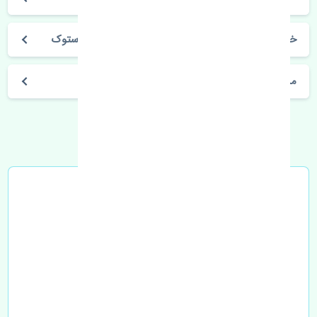
خرید پمپ قفل درب عقب چپ کیا سراتو سایپایی استوک
مشخصات فنی اتومبیل
خرید در محل