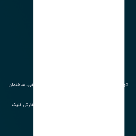
آدرس‌
تهران، چراغ برق، خیابان ملت، روبروی کوچۀ میرشریفی، ساختمان
بیستون
برای اطلاع از موجودی و قیمت به روز روی ثبت سفارش کلیک
فرمایید.
ارسـال فـوری بـه سـراسـر ایـران