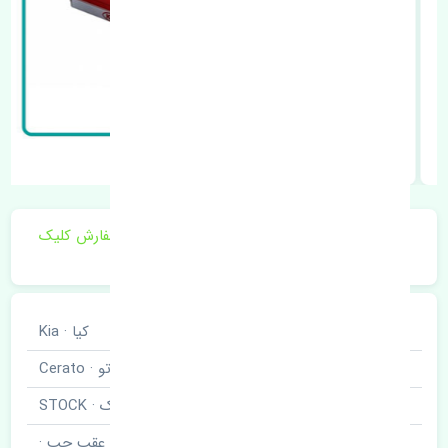
برای اطلاع از موجودی و قیمت به روز روی ثبت سفارش کلیک
فرمایید.
خودروسازی
کیا · Kia
نوع خودرو
سراتو · Cerato
برند قطعه
استوک · STOCK
نام قطعه
پمپ قفل درب عقب چپ ·