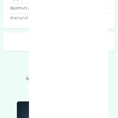
شناسه
B51133027J
آخرین تاریخ بروزرسانی قیمت
1402/08/07
توضیحات محصول
اطلاعات فنی خود را بالا ببرید
مطالعه بیشتر، مشکل کمتر 😁