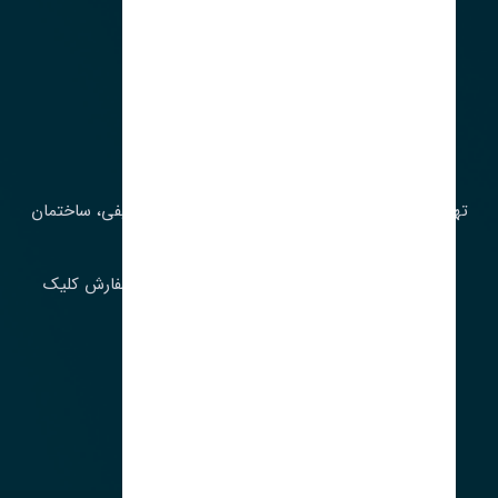
آدرس‌
تهران، چراغ برق، خیابان ملت، روبروی کوچۀ میرشریفی، ساختمان
بیستون
برای اطلاع از موجودی و قیمت به روز روی ثبت سفارش کلیک
فرمایید.
ارسـال فـوری بـه سـراسـر ایـران
ساعت کاری ۹ تا ١٧