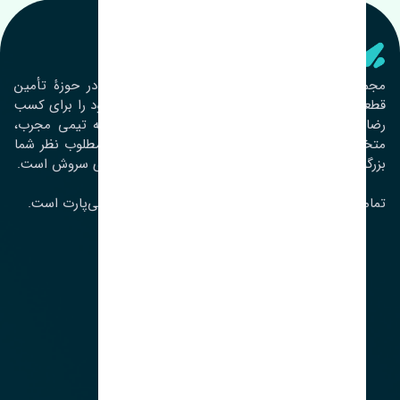
تنشی‌ پارت
مجموعۀ تنشی پارت از سال ١٣٩٣ فعالیت خود را در حوزۀ تأمین
قطعات خودرو آغاز نموده و در این بین تمام تلاش خود را برای کسب
رضایت مشتریان عزیز به‌کار برده است. این مجموعه تیمی مجرب،
متخصص و جوان را در کنار هم گردآورده تا خدمات مطلوب نظر شما
بزرگواران را ارائه نماید. تِنشی واژه‌ای ژاپنی و به معنای سروش است.
تمامی حقوق مادی و معنوی این سایت متعلق به تنشی‌پارت است.
لوکیشن ما