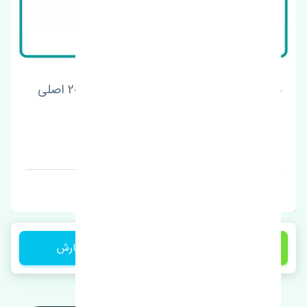
سنسور ABS عقب راست ام وی ام X22 Pro اصلی
قیمت: 1 تومان
برند:
1 تومان
ثبت سفارش