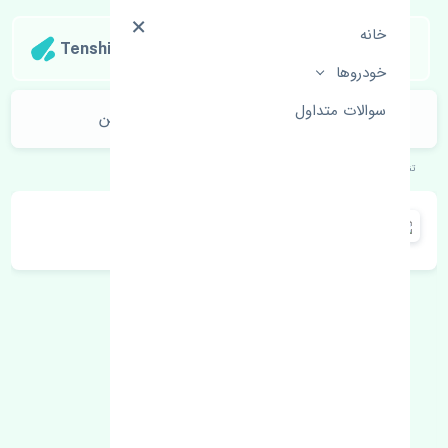
خانه
Tenshipart
خودروها
سوالات متداول
پمپ بنزین جک کی ام سی جی 7 چین
تنشی‌پارت