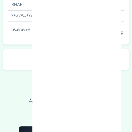
نام قطعه
SHAFT
شناسه
2680300921
آخرین تاریخ بروزرسانی
1402/12/27
قیمت
توضیحات محصول
اطلاعات فنی خود را بالا ببرید
مطالعه بیشتر، مشکل کمتر 😁