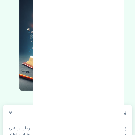
پلوس راست پژو 2008 اصلی
پلوس راست پژو 2008 اصلی. قطعات خودرو با گذر زمان و طی
مسافت مستحلک می شوند. اغلب اوقات علت اصلی خرابی لوازم