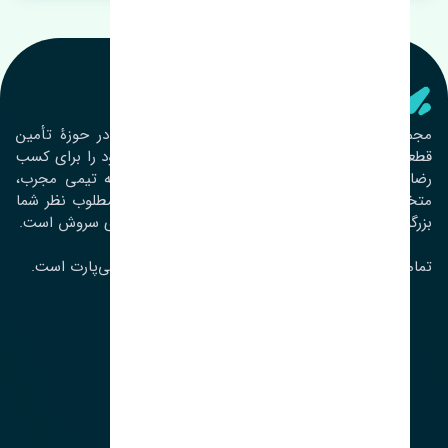
تنشی‌ پارت
مجموعۀ تنشی پارت از سال ١٣٩٣ فعالیت خود را در حوزۀ تأمین
قطعات خودرو آغاز نموده و در این بین تمام تلاش خود را برای کسب
رضایت مشتریان عزیز به‌کار برده است. این مجموعه تیمی مجرب،
متخصص و جوان را در کنار هم گردآورده تا خدمات مطلوب نظر شما
بزرگواران را ارائه نماید. تِنشی واژه‌ای ژاپنی و به معنای سروش است.
تمامی حقوق مادی و معنوی این سایت متعلق به تنشی‌پارت است.
لوکیشن ما