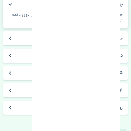
چگونه می‌توانم از قیمت قطعات مطلع شوم؟
جهت اطلاع از موجودی، قیمت به روز و ثبت سفارش روی دکمه
ثبت سفارش کلیک فرمایید.
مراحل ثبت درخواست محصول چگونه است؟
در چه مدت محصول خریداری شده بدستم می‌سد؟
شیوه های حمل و خریداری چگونه است؟
آیا می‌توان محصول خریداری شده را مرجوع کرد؟
روز های کاری مجموعه تنشی‌پارت