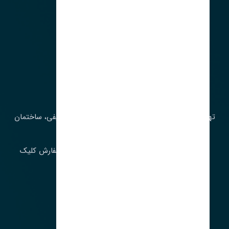
آدرس‌
تهران، چراغ برق، خیابان ملت، روبروی کوچۀ میرشریفی، ساختمان
بیستون
برای اطلاع از موجودی و قیمت به روز روی ثبت سفارش کلیک
فرمایید.
ارسـال فـوری بـه سـراسـر ایـران
ساعت کاری ۹ تا ١٧