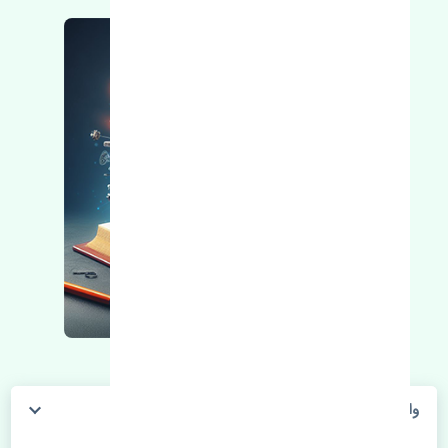
واشر سرسیلندر سوزوکی ویتارا 2000 تایوان