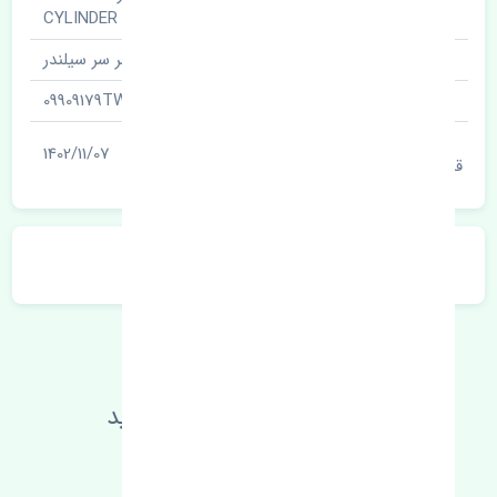
نام قطعه
CYLINDER HEAD
نام‌های دیگر قطعه
واشر سر سیلندر
شناسه
09909179TW
آخرین تاریخ بروزرسانی
1402/11/07
قیمت
توضیحات محصول
اطلاعات فنی خود را بالا ببرید
مطالعه بیشتر، مشکل کمتر 😁