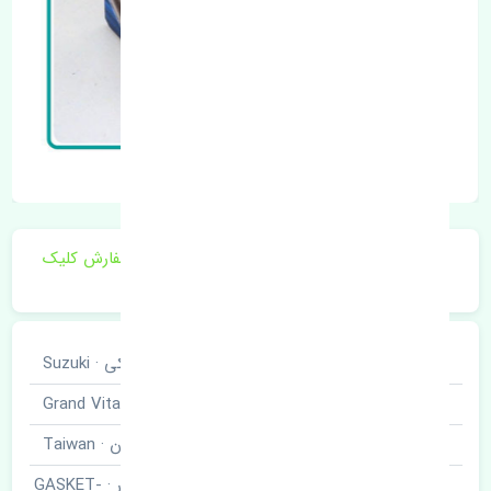
برای اطلاع از موجودی و قیمت به روز روی ثبت سفارش کلیک
فرمایید.
خودروسازی
سوزوکی · Suzuki
نوع خودرو
ویتارا · Grand Vitara
برند قطعه
تایوان · Taiwan
واشر سرسیلندر · GASKET-