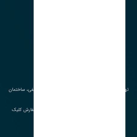
آدرس‌
تهران، چراغ برق، خیابان ملت، روبروی کوچۀ میرشریفی، ساختمان
بیستون
برای اطلاع از موجودی و قیمت به روز روی ثبت سفارش کلیک
فرمایید.
ارسـال فـوری بـه سـراسـر ایـران