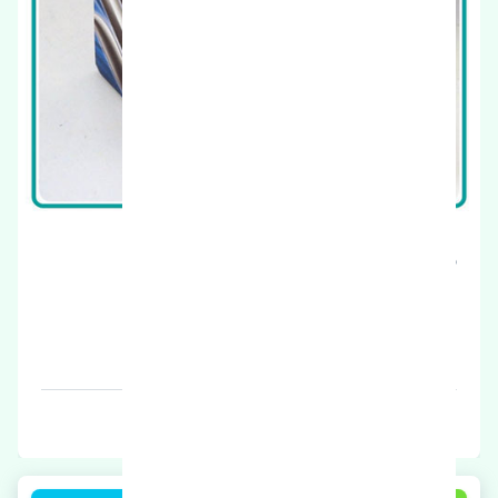
سوزن انژکتور سوزوکی ویتارا 2000 اصلی
قیمت: 1 تومان
برند: تایوان