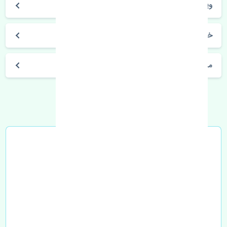
ویتارا 2000
خرید واشر سرسیلندر سوزوکی ویتارا 2000 تایوان
مشخصات فنی اتومبیل
خرید در محل