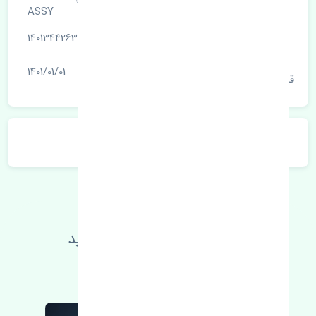
نام قطعه
ASSY
شناسه
1401344263
آخرین تاریخ بروزرسانی
1401/01/01
قیمت
توضیحات محصول
اطلاعات فنی خود را بالا ببرید
مطالعه بیشتر، مشکل کمتر 😁