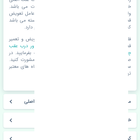
خرابی لوازم یدکی اتومبیل مستحلک شدن قطعات می باشد.
ولی دلایلی مثل تصادفات و حوادث نیز می تواند عامل تعویض
قطعات یدکی باشد. خودرو مجموعه ای به هم پیوسته می باشد
که هر قطعه روی قطعه یا قطعات دیگر تاثیر مستقیم دارد.
فلذا در صورت خرابی در اسرع زمان نسبت به تعویض و تعمیر
قطعات یدکی اقدام فرمایید. در زمان
خرید نوار دور درب عقب
چپ
به اصلی بودن و کیفیت قطعات بسیار توجه بفرمایید. در
صورت نیاز با مکانیک و کارشناسان در این زمینه مشورت کنید.
سعی خود را بفرمایید تا قطعات یدکی را از فروشگاه های معتبر
تهیه بفرمایید.
مشخصات فنی نوار دور درب عقب چپ کیا کوریس اصلی
خودروسازی کیا
کوریس