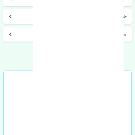
خرید نوار دور درب عقب چپ کیا کوریس اصلی
مشخصات فنی اتومبیل
خرید در محل