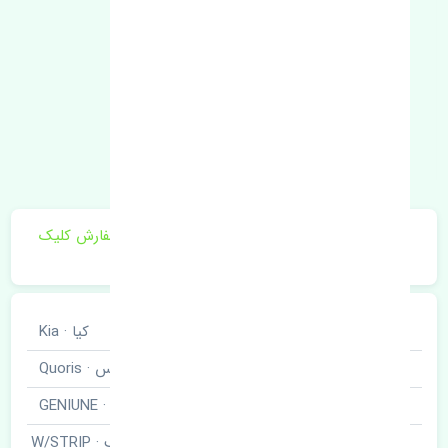
برای اطلاع از موجودی و قیمت به روز روی ثبت سفارش کلیک
فرمایید.
خودروسازی
کیا · Kia
نوع خودرو
کوریس · Quoris
برند قطعه
اصلی · GENIUNE
نوار دور درب عقب چپ · W/STRIP