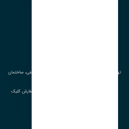
آدرس‌
تهران، چراغ برق، خیابان ملت، روبروی کوچۀ میرشریفی، ساختمان
بیستون
برای اطلاع از موجودی و قیمت به روز روی ثبت سفارش کلیک
فرمایید.
ارسـال فـوری بـه سـراسـر ایـران
ساعت کاری ۹ تا ١٧