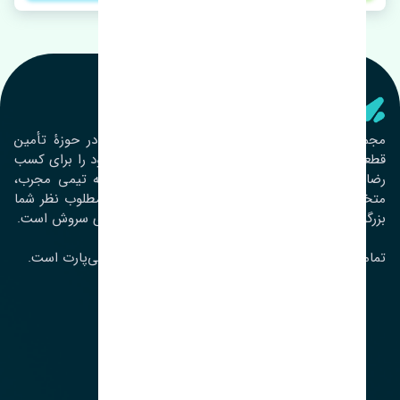
تنشی‌ پارت
مجموعۀ تنشی پارت از سال ١٣٩٣ فعالیت خود را در حوزۀ تأمین
قطعات خودرو آغاز نموده و در این بین تمام تلاش خود را برای کسب
رضایت مشتریان عزیز به‌کار برده است. این مجموعه تیمی مجرب،
متخصص و جوان را در کنار هم گردآورده تا خدمات مطلوب نظر شما
بزرگواران را ارائه نماید. تِنشی واژه‌ای ژاپنی و به معنای سروش است.
تمامی حقوق مادی و معنوی این سایت متعلق به تنشی‌پارت است.
لوکیشن ما