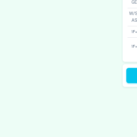
چپ · W/STRIP
A
14
140