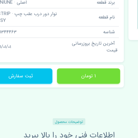
برند قطعه
اصلی · GENIUNE
نوار دور درب عقب 
نام قطعه
SSY
شناسه
01344463
آخرین تاریخ بروزرسانی
1/01/01
قیمت
1 تومان
ثبت سفارش
توضیحات محصول
اطلاعات فنی خود را بالا ببرید