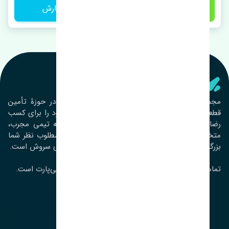
1 تومان
ثبت سفارش
تنشی‌ پارت
مجموعۀ تنشی پارت از سال ١٣٩٣ فعالیت خود را در حوزۀ تأمین
قطعات خودرو آغاز نموده و در این بین تمام تلاش خود را برای کسب
رضایت مشتریان عزیز به‌کار برده است. این مجموعه تیمی مجرب،
متخصص و جوان را در کنار هم گردآورده تا خدمات مطلوب نظر شما
بزرگواران را ارائه نماید. تِنشی واژه‌ای ژاپنی و به معنای سروش است.
تمامی حقوق مادی و معنوی این سایت متعلق به تنشی‌پارت است.
لوکیشن ما