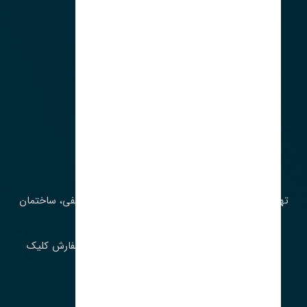
آدرس‌
تهران، چراغ برق، خیابان ملت، روبروی کوچۀ میرشریفی، ساختمان
بیستون
برای اطلاع از موجودی و قیمت به روز روی ثبت سفارش کلیک
فرمایید.
ارسـال فـوری بـه سـراسـر ایـران