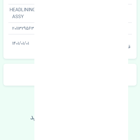
نمدی سقف · HEADLINING
نام قطعه
ASSY
شناسه
2011329563
آخرین تاریخ بروزرسانی
1401/01/01
قیمت
توضیحات محصول
اطلاعات فنی خود را بالا ببرید
مطالعه بیشتر، مشکل کمتر 😁