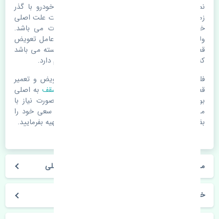
نمدی سقف کیا سراتو 2006-2007 اصلی. قطعات خودرو با گذر
زمان و طی مسافت مستحلک می شوند. اغلب اوقات علت اصلی
خرابی لوازم یدکی اتومبیل مستحلک شدن قطعات می باشد.
ولی دلایلی مثل تصادفات و حوادث نیز می تواند عامل تعویض
قطعات یدکی باشد. خودرو مجموعه ای به هم پیوسته می باشد
که هر قطعه روی قطعه یا قطعات دیگر تاثیر مستقیم دارد.
فلذا در صورت خرابی در اسرع زمان نسبت به تعویض و تعمیر
قطعات یدکی اقدام فرمایید. در زمان
خرید نمدی سقف
به اصلی
بودن و کیفیت قطعات بسیار توجه بفرمایید. در صورت نیاز با
مکانیک و کارشناسان در این زمینه مشورت کنید. سعی خود را
بفرمایید تا قطعات یدکی را از فروشگاه های معتبر تهیه بفرمایید.
مشخصات فنی نمدی سقف کیا سراتو 2006-2007 اصلی
خودروسازی کیا