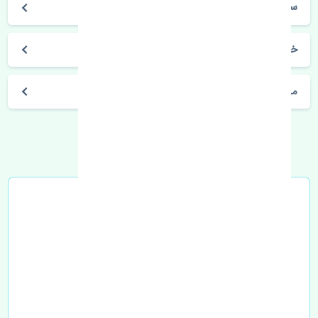
سراتو 2006-2007
خرید نمدی سقف کیا سراتو 2006-2007 اصلی
مشخصات فنی اتومبیل
خرید در محل