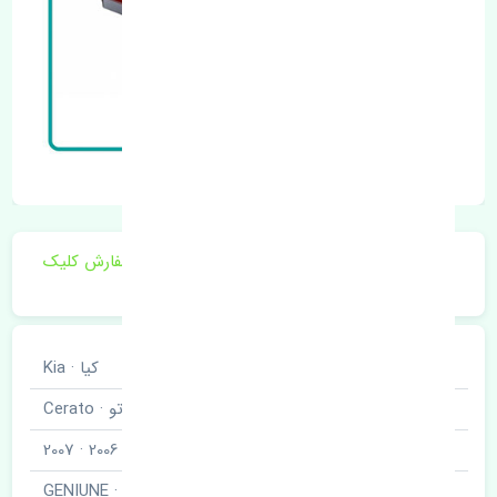
برای اطلاع از موجودی و قیمت به روز روی ثبت سفارش کلیک
فرمایید.
خودروسازی
کیا · Kia
نوع خودرو
سراتو · Cerato
مدل خودرو
2006 · 2007
برند قطعه
اصلی · GENIUNE