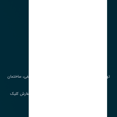
آدرس‌
تهران، چراغ برق، خیابان ملت، روبروی کوچۀ میرشریفی، ساختمان
بیستون
برای اطلاع از موجودی و قیمت به روز روی ثبت سفارش کلیک
فرمایید.
ارسـال فـوری بـه سـراسـر ایـران