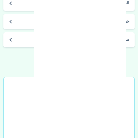
النترا 2010-2012
خرید نمدی سقف هیوندای النترا 2010-2012 اصلی
مشخصات فنی اتومبیل
خرید در محل