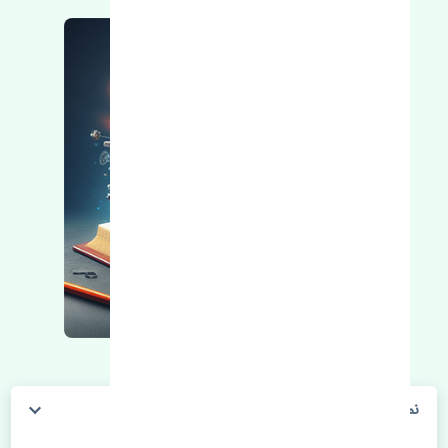
نمدی سقف هیوندای النترا 2010-2012 اصلی