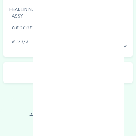
نمدی سقف · HEADLINING
نام قطعه
ASSY
شناسه
2011243263
آخرین تاریخ بروزرسانی
1401/01/01
قیمت
توضیحات محصول
اطلاعات فنی خود را بالا ببرید
مطالعه بیشتر، مشکل کمتر 😁