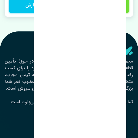
1 تومان
ثبت سفارش
تنشی‌ پارت
مجموعۀ تنشی پارت از سال ١٣٩٣ فعالیت خود را در حوزۀ تأمین
قطعات خودرو آغاز نموده و در این بین تمام تلاش خود را برای کسب
رضایت مشتریان عزیز به‌کار برده است. این مجموعه تیمی مجرب،
متخصص و جوان را در کنار هم گردآورده تا خدمات مطلوب نظر شما
بزرگواران را ارائه نماید. تِنشی واژه‌ای ژاپنی و به معنای سروش است.
تمامی حقوق مادی و معنوی این سایت متعلق به تنشی‌پارت است.
لوکیشن ما