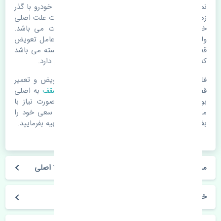
نمدی سقف هیوندای النترا 2010-2012 اصلی. قطعات خودرو با گذر
زمان و طی مسافت مستحلک می شوند. اغلب اوقات علت اصلی
خرابی لوازم یدکی اتومبیل مستحلک شدن قطعات می باشد.
ولی دلایلی مثل تصادفات و حوادث نیز می تواند عامل تعویض
قطعات یدکی باشد. خودرو مجموعه ای به هم پیوسته می باشد
که هر قطعه روی قطعه یا قطعات دیگر تاثیر مستقیم دارد.
فلذا در صورت خرابی در اسرع زمان نسبت به تعویض و تعمیر
قطعات یدکی اقدام فرمایید. در زمان
خرید نمدی سقف
به اصلی
بودن و کیفیت قطعات بسیار توجه بفرمایید. در صورت نیاز با
مکانیک و کارشناسان در این زمینه مشورت کنید. سعی خود را
بفرمایید تا قطعات یدکی را از فروشگاه های معتبر تهیه بفرمایید.
مشخصات فنی نمدی سقف هیوندای النترا 2010-2012 اصلی
خودروسازی هیوندای