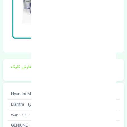
برای اطلاع از موجودی و قیمت به روز روی ثبت سفارش کلیک
فرمایید.
خودروسازی
هیوندای · Hyundai-Motor
نوع خودرو
النترا · Elantra
مدل خودرو
2010 · 2011 · 2012
برند قطعه
اصلی · GENIUNE