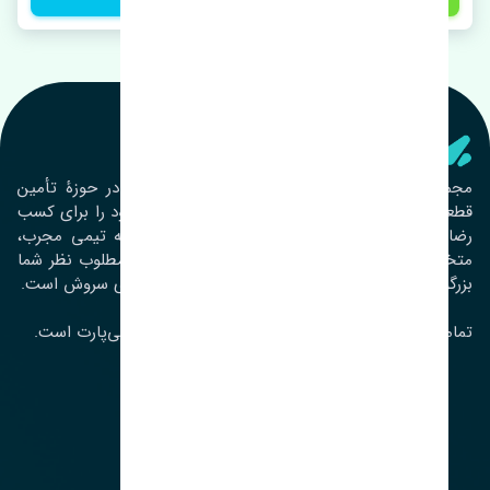
تنشی‌ پارت
مجموعۀ تنشی پارت از سال ١٣٩٣ فعالیت خود را در حوزۀ تأمین
قطعات خودرو آغاز نموده و در این بین تمام تلاش خود را برای کسب
رضایت مشتریان عزیز به‌کار برده است. این مجموعه تیمی مجرب،
متخصص و جوان را در کنار هم گردآورده تا خدمات مطلوب نظر شما
بزرگواران را ارائه نماید. تِنشی واژه‌ای ژاپنی و به معنای سروش است.
تمامی حقوق مادی و معنوی این سایت متعلق به تنشی‌پارت است.
لوکیشن ما