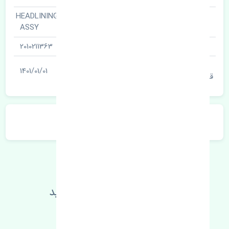
نمدی سقف · HEADLINING
نام قطعه
ASSY
شناسه
2010211363
آخرین تاریخ بروزرسانی
1401/01/01
قیمت
توضیحات محصول
اطلاعات فنی خود را بالا ببرید
مطالعه بیشتر، مشکل کمتر 😁