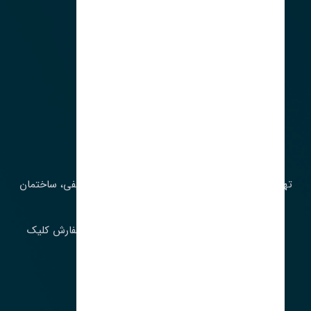
آدرس‌
تهران، چراغ برق، خیابان ملت، روبروی کوچۀ میرشریفی، ساختمان
بیستون
برای اطلاع از موجودی و قیمت به روز روی ثبت سفارش کلیک
فرمایید.
ارسـال فـوری بـه سـراسـر ایـران
ساعت کاری ۹ تا ١٧