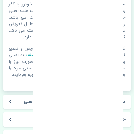
نمدی سقف رنو کولیوس 2017-2018 اصلی. قطعات خودرو با گذر
زمان و طی مسافت مستحلک می شوند. اغلب اوقات علت اصلی
خرابی لوازم یدکی اتومبیل مستحلک شدن قطعات می باشد.
ولی دلایلی مثل تصادفات و حوادث نیز می تواند عامل تعویض
قطعات یدکی باشد. خودرو مجموعه ای به هم پیوسته می باشد
که هر قطعه روی قطعه یا قطعات دیگر تاثیر مستقیم دارد.
فلذا در صورت خرابی در اسرع زمان نسبت به تعویض و تعمیر
قطعات یدکی اقدام فرمایید. در زمان
خرید نمدی سقف
به اصلی
بودن و کیفیت قطعات بسیار توجه بفرمایید. در صورت نیاز با
مکانیک و کارشناسان در این زمینه مشورت کنید. سعی خود را
بفرمایید تا قطعات یدکی را از فروشگاه های معتبر تهیه بفرمایید.
مشخصات فنی نمدی سقف رنو کولیوس 2017-2018 اصلی
خودروسازی رنو