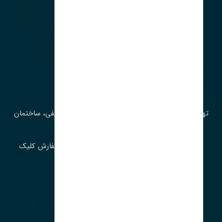
آدرس‌
تهران، چراغ برق، خیابان ملت، روبروی کوچۀ میرشریفی، ساختمان
بیستون
برای اطلاع از موجودی و قیمت به روز روی ثبت سفارش کلیک
فرمایید.
ارسـال فـوری بـه سـراسـر ایـران
ساعت کاری ۹ تا ١٧