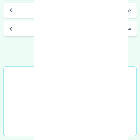
خرید نمدی سقف جک S5 اصلی
مشخصات فنی اتومبیل
خرید در محل