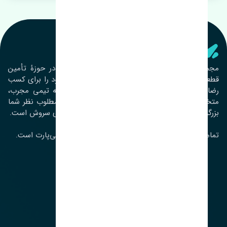
تنشی‌ پارت
مجموعۀ تنشی پارت از سال ١٣٩٣ فعالیت خود را در حوزۀ تأمین
قطعات خودرو آغاز نموده و در این بین تمام تلاش خود را برای کسب
رضایت مشتریان عزیز به‌کار برده است. این مجموعه تیمی مجرب،
متخصص و جوان را در کنار هم گردآورده تا خدمات مطلوب نظر شما
بزرگواران را ارائه نماید. تِنشی واژه‌ای ژاپنی و به معنای سروش است.
تمامی حقوق مادی و معنوی این سایت متعلق به تنشی‌پارت است.
لوکیشن ما