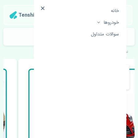
خانه
Tenshipart
خودروها
سوالات متداول
نمدی سقف جک S5 اصلی
تنشی‌پارت
خودروهای چینی
جک
S5