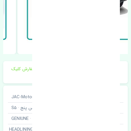
برای اطلاع از موجودی و قیمت به روز روی ثبت سفارش کلیک
فرمایید.
خودروسازی
جک · JAC-Motors
نوع خودرو
اس پنج · S5
برند قطعه
اصلی · GENIUNE
نمدی سقف · HEADLINING