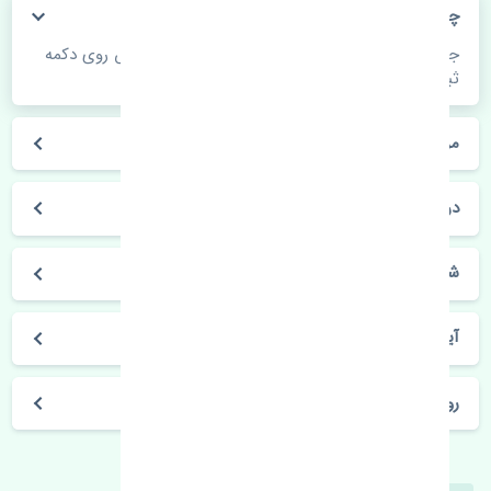
چگونه می‌توانم از قیمت قطعات مطلع شوم؟
جهت اطلاع از موجودی، قیمت به روز و ثبت سفارش روی دکمه
ثبت سفارش کلیک فرمایید.
مراحل ثبت درخواست محصول چگونه است؟
در چه مدت محصول خریداری شده بدستم می‌سد؟
شیوه های حمل و خریداری چگونه است؟
آیا می‌توان محصول خریداری شده را مرجوع کرد؟
روز های کاری مجموعه تنشی‌پارت