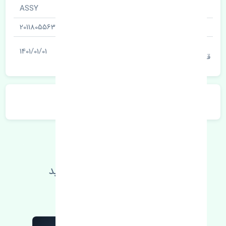
نام قطعه
ASSY
شناسه
2011805563
آخرین تاریخ بروزرسانی
1401/01/01
قیمت
توضیحات محصول
اطلاعات فنی خود را بالا ببرید
مطالعه بیشتر، مشکل کمتر 😁