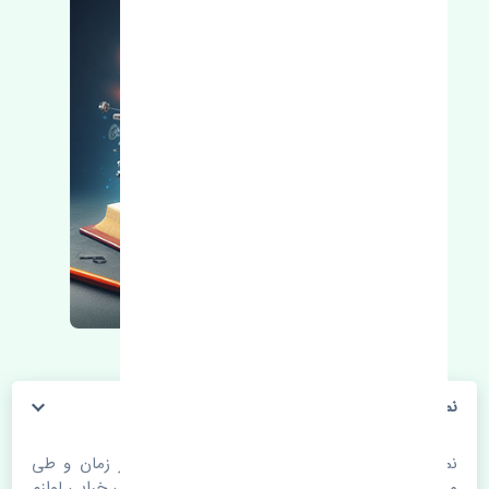
نمدی سقف جک S5 اصلی
نمدی سقف جک S5 اصلی. قطعات خودرو با گذر زمان و طی
مسافت مستحلک می شوند. اغلب اوقات علت اصلی خرابی لوازم