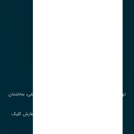
آدرس‌
تهران، چراغ برق، خیابان ملت، روبروی کوچۀ میرشریفی، ساختمان
بیستون
برای اطلاع از موجودی و قیمت به روز روی ثبت سفارش کلیک
فرمایید.
ارسـال فـوری بـه سـراسـر ایـران