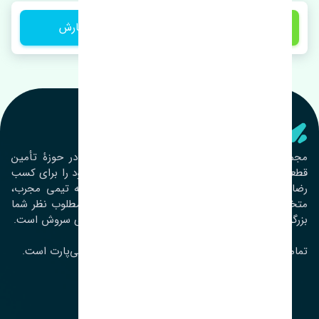
1 تومان
ثبت سفارش
تنشی‌ پارت
مجموعۀ تنشی پارت از سال ١٣٩٣ فعالیت خود را در حوزۀ تأمین
قطعات خودرو آغاز نموده و در این بین تمام تلاش خود را برای کسب
رضایت مشتریان عزیز به‌کار برده است. این مجموعه تیمی مجرب،
متخصص و جوان را در کنار هم گردآورده تا خدمات مطلوب نظر شما
بزرگواران را ارائه نماید. تِنشی واژه‌ای ژاپنی و به معنای سروش است.
تمامی حقوق مادی و معنوی این سایت متعلق به تنشی‌پارت است.
لوکیشن ما