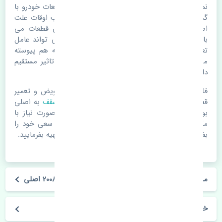
نمدی سقف تویوتا هایلوکس 2005-2008 اصلی. قطعات خودرو با
گذر زمان و طی مسافت مستحلک می شوند. اغلب اوقات علت
اصلی خرابی لوازم یدکی اتومبیل مستحلک شدن قطعات می
باشد. ولی دلایلی مثل تصادفات و حوادث نیز می تواند عامل
تعویض قطعات یدکی باشد. خودرو مجموعه ای به هم پیوسته
می باشد که هر قطعه روی قطعه یا قطعات دیگر تاثیر مستقیم
دارد.
فلذا در صورت خرابی در اسرع زمان نسبت به تعویض و تعمیر
قطعات یدکی اقدام فرمایید. در زمان
خرید نمدی سقف
به اصلی
بودن و کیفیت قطعات بسیار توجه بفرمایید. در صورت نیاز با
مکانیک و کارشناسان در این زمینه مشورت کنید. سعی خود را
بفرمایید تا قطعات یدکی را از فروشگاه های معتبر تهیه بفرمایید.
مشخصات فنی نمدی سقف تویوتا هایلوکس 2005-2008 اصلی
خودروسازی تویوتا