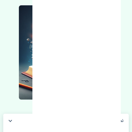
نمدی سقف تویوتا هایلوکس 2005-2008 اصلی