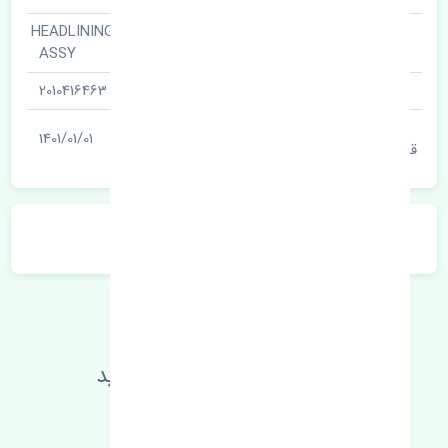
نمدی سقف · HEADLINING
نام قطعه
ASSY
شناسه
2010416463
آخرین تاریخ بروزرسانی
1401/01/01
قیمت
توضیحات محصول
اطلاعات فنی خود را بالا ببرید
مطالعه بیشتر، مشکل کمتر 😁