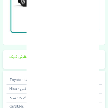
برای اطلاع از موجودی و قیمت به روز روی ثبت سفارش کلیک
فرمایید.
خودروسازی
تویوتا · Toyota
نوع خودرو
هایلوکس · Hilux
مدل خودرو
2005 · 2006 · 2007 · 2008
برند قطعه
اصلی · GENIUNE