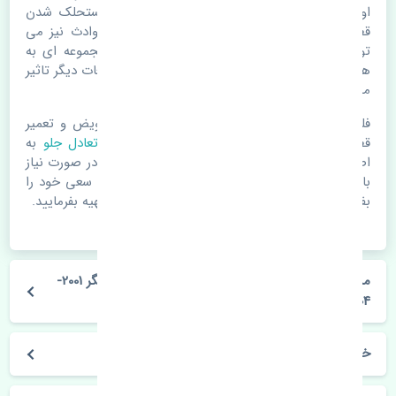
اوقات علت اصلی خرابی لوازم یدکی اتومبیل مستحلک شدن
قطعات می باشد. ولی دلایلی مثل تصادفات و حوادث نیز می
تواند عامل تعویض قطعات یدکی باشد. خودرو مجموعه ای به
هم پیوسته می باشد که هر قطعه روی قطعه یا قطعات دیگر تاثیر
مستقیم دارد.
فلذا در صورت خرابی در اسرع زمان نسبت به تعویض و تعمیر
قطعات یدکی اقدام فرمایید. در زمان
خرید میل تعادل جلو
به
اصلی بودن و کیفیت قطعات بسیار توجه بفرمایید. در صورت نیاز
با مکانیک و کارشناسان در این زمینه مشورت کنید. سعی خود را
بفرمایید تا قطعات یدکی را از فروشگاه های معتبر تهیه بفرمایید.
مشخصات فنی میل تعادل جلو تویوتا هایلوکس تایگر 2001-
2004 استوک
خودروسازی تویوتا