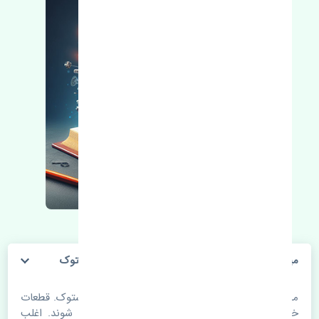
میل تعادل جلو تویوتا هایلوکس تایگر 2001-2004 استوک
میل تعادل جلو تویوتا هایلوکس تایگر 2001-2004 استوک. قطعات
خودرو با گذر زمان و طی مسافت مستحلک می شوند. اغلب