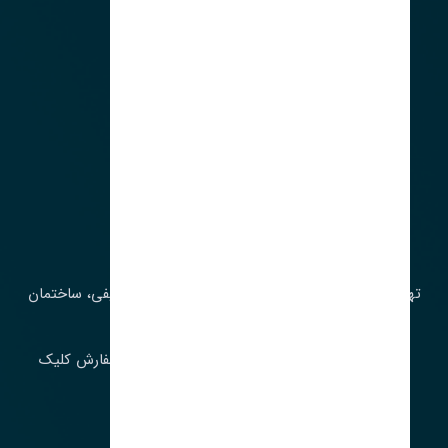
آدرس‌
تهران، چراغ برق، خیابان ملت، روبروی کوچۀ میرشریفی، ساختمان
بیستون
برای اطلاع از موجودی و قیمت به روز روی ثبت سفارش کلیک
فرمایید.
ارسـال فـوری بـه سـراسـر ایـران