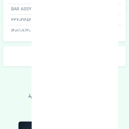
نام قطعه
میل تعادل جلو · BAR ASSY
شناسه
337041656J
آخرین تاریخ بروزرسانی قیمت
1402/07/30
توضیحات محصول
اطلاعات فنی خود را بالا ببرید
مطالعه بیشتر، مشکل کمتر 😁