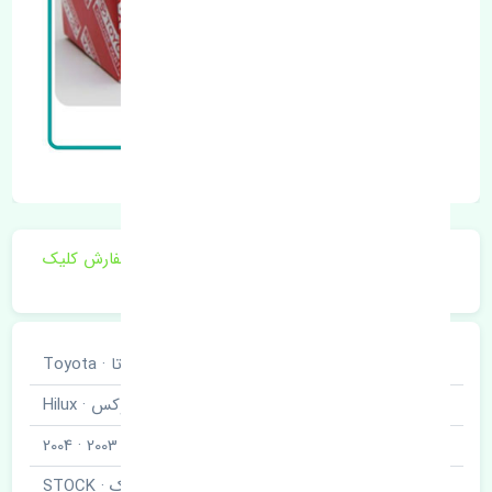
برای اطلاع از موجودی و قیمت به روز روی ثبت سفارش کلیک
فرمایید.
خودروسازی
تویوتا · Toyota
نوع خودرو
هایلوکس · Hilux
مدل خودرو
2001 · 2002 · 2003 · 2004
برند قطعه
استوک · STOCK