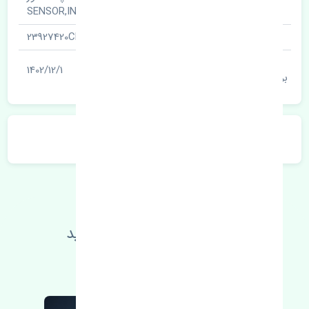
نام قطعه
SENSOR,INLETMANFPRESSURE
شناسه
23927420CN
آخرین تاریخ
1402/12/1
بروزرسانی قیمت
توضیحات محصول
اطلاعات فنی خود را بالا ببرید
مطالعه بیشتر، مشکل کمتر 😁