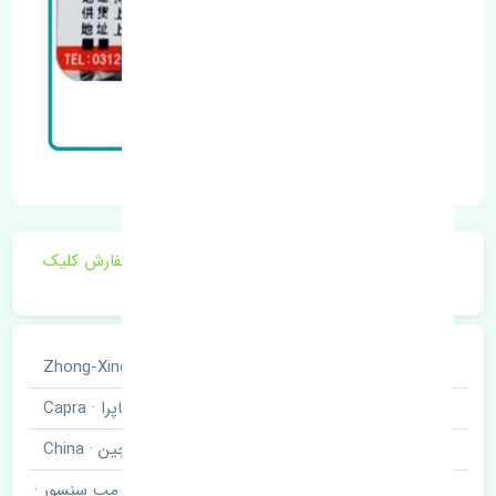
برای اطلاع از موجودی و قیمت به روز روی ثبت سفارش کلیک
فرمایید.
خودروسازی
ژانگ ژینگ · Zhong-Xing
نوع خودرو
کاپرا · Capra
برند قطعه
چین · China
مپ سنسور ·