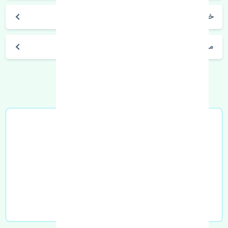
خرید مپ سنسور ژانگ ژینگ کاپرا 2 چین
مشخصات فنی اتومبیل
خرید در محل