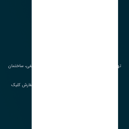
آدرس‌
تهران، چراغ برق، خیابان ملت، روبروی کوچۀ میرشریفی، ساختمان
بیستون
برای اطلاع از موجودی و قیمت به روز روی ثبت سفارش کلیک
فرمایید.
ارسـال فـوری بـه سـراسـر ایـران
ساعت کاری ۹ تا ١٧