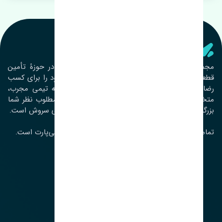
تنشی‌ پارت
مجموعۀ تنشی پارت از سال ١٣٩٣ فعالیت خود را در حوزۀ تأمین
قطعات خودرو آغاز نموده و در این بین تمام تلاش خود را برای کسب
رضایت مشتریان عزیز به‌کار برده است. این مجموعه تیمی مجرب،
متخصص و جوان را در کنار هم گردآورده تا خدمات مطلوب نظر شما
بزرگواران را ارائه نماید. تِنشی واژه‌ای ژاپنی و به معنای سروش است.
تمامی حقوق مادی و معنوی این سایت متعلق به تنشی‌پارت است.
لوکیشن ما