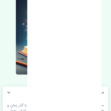
مپ سنسور ژانگ ژینگ کاپرا 2 چین
مپ سنسور ژانگ ژینگ کاپرا 2 چین. قطعات خودرو با گذر زمان و
طی مسافت مستحلک می شوند. اغلب اوقات علت اصلی خرابی