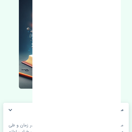
مپ سنسور جک S5 دنده چین
مپ سنسور جک S5 دنده چین. قطعات خودرو با گذر زمان و طی
مسافت مستحلک می شوند. اغلب اوقات علت اصلی خرابی لوازم