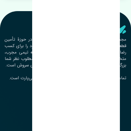
تنشی‌ پارت
مجموعۀ تنشی پارت از سال ١٣٩٣ فعالیت خود را در حوزۀ تأمین
قطعات خودرو آغاز نموده و در این بین تمام تلاش خود را برای کسب
رضایت مشتریان عزیز به‌کار برده است. این مجموعه تیمی مجرب،
متخصص و جوان را در کنار هم گردآورده تا خدمات مطلوب نظر شما
بزرگواران را ارائه نماید. تِنشی واژه‌ای ژاپنی و به معنای سروش است.
تمامی حقوق مادی و معنوی این سایت متعلق به تنشی‌پارت است.
لوکیشن ما