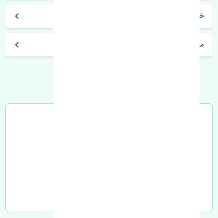
خرید مپ سنسور جک S5 دنده چین
مشخصات فنی اتومبیل
خرید در محل