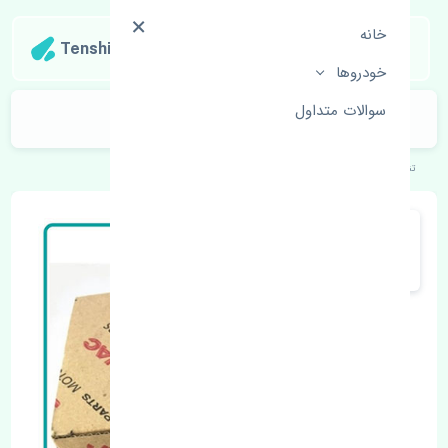
خانه
Tenshipart
خودروها
سوالات متداول
مپ سنسور جک S5 دنده چین
تنشی‌پارت
خودروهای چینی
جک
S5 دنده