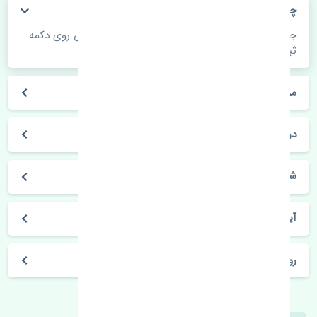
چگونه می‌توانم از قیمت قطعات مطلع شوم؟
جهت اطلاع از موجودی، قیمت به روز و ثبت سفارش روی دکمه
ثبت سفارش کلیک فرمایید.
مراحل ثبت درخواست محصول چگونه است؟
در چه مدت محصول خریداری شده بدستم می‌سد؟
شیوه های حمل و خریداری چگونه است؟
آیا می‌توان محصول خریداری شده را مرجوع کرد؟
روز های کاری مجموعه تنشی‌پارت