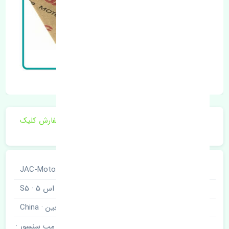
برای اطلاع از موجودی و قیمت به روز روی ثبت سفارش کلیک
فرمایید.
خودروسازی
جک · JAC-Motors
نوع خودرو
اس 5 · S5
برند قطعه
چین · China
مپ سنسور ·