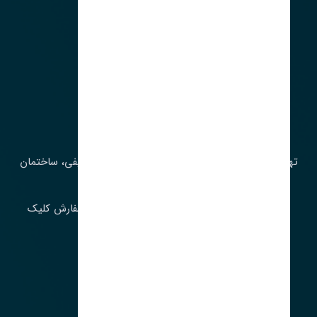
آدرس‌
تهران، چراغ برق، خیابان ملت، روبروی کوچۀ میرشریفی، ساختمان
بیستون
برای اطلاع از موجودی و قیمت به روز روی ثبت سفارش کلیک
فرمایید.
ارسـال فـوری بـه سـراسـر ایـران
ساعت کاری ۹ تا ١٧