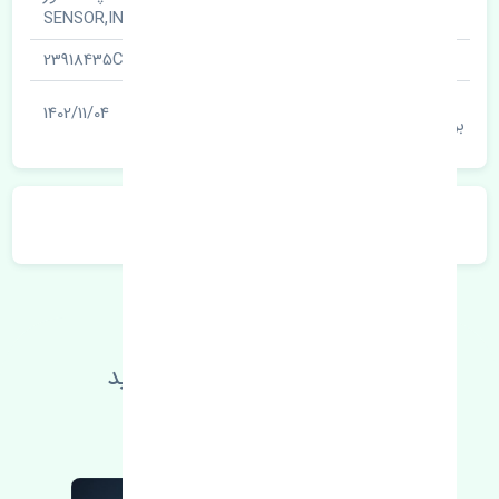
نام قطعه
SENSOR,INLETMANFPRESSURE
شناسه
23918435CN
آخرین تاریخ
1402/11/04
بروزرسانی قیمت
توضیحات محصول
اطلاعات فنی خود را بالا ببرید
مطالعه بیشتر، مشکل کمتر 😁