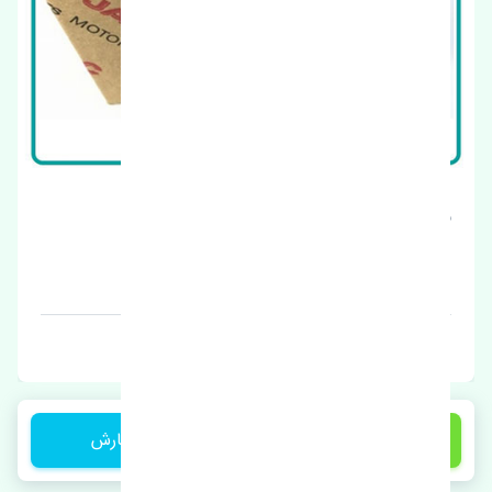
شمع جک S5 دنده NGK
قیمت: 1 تومان
برند: چین
2,200,000 تومان
ثبت سفارش