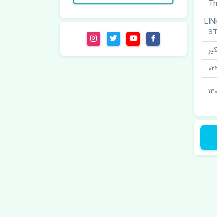
یر جلو چپ · LINK
ST
یر
02
14