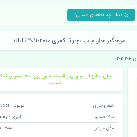
دنبال چه قطعه‌ای هستی؟
موجگیر جلو چپ تویوتا کمری 2010-2011 تایلند
2-2011
برای اطلاع از موجودی و قیمت به روز روی ثبت سفارش کلی
فرمایید.
خودروسازی
تویوتا · Toyota
نوع خودرو
کمری · Camry
مدل خودرو
2010 · 2011