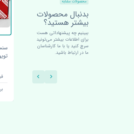
محصولات مشابه
بدنبال محصولات
بیشتر هستید؟
ببینیم چه پیشنهاداتی هست
برای اطلاعات بیشتر می‌تونید
سرچ کنید یا با ما کارشناسان
سرسیلندر تویوتا کمری 2010-
پرژکتور راست تویوتا کمری
ما در ارتباط باشید.
2010-2011 چین
تویوتا ک
قیمت: 600000 تومان
قیم
برند: تایلند
بر