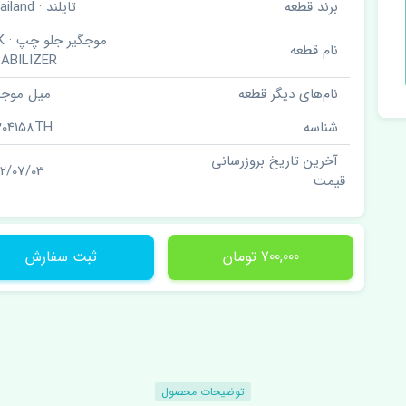
برند قطعه
تایلند · Thailand
موجگ
نام قطعه
ABILIZER
نام‌های دیگر قطعه
میل موجگ
شناسه
204158TH
آخرین تاریخ بروزرسانی
02/07/03
قیمت
700,000 تومان
ثبت سفارش
توضیحات محصول