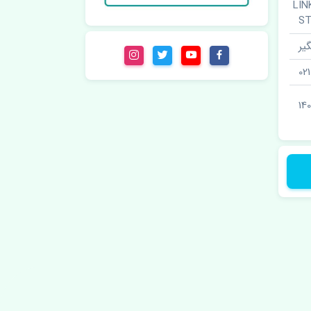
یر جلو راست · LINK
ST
یر
02
14