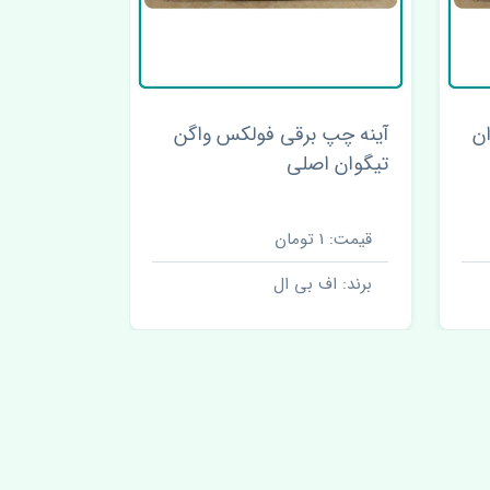
فیلتر روغن فولکس واگن
دسته موتو
تیگوان چین
تیگوان اص
قیمت: 900000 تومان
قیمت: 16200000 تومان
برند: اف بی ال
برند: اف 