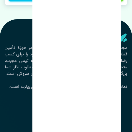
تنشی‌ پارت
مجموعۀ تنشی پارت از سال ١٣٩٣ فعالیت خود را در حوزۀ تأمین
قطعات خودرو آغاز نموده و در این بین تمام تلاش خود را برای کسب
رضایت مشتریان عزیز به‌کار برده است. این مجموعه تیمی مجرب،
متخصص و جوان را در کنار هم گردآورده تا خدمات مطلوب نظر شما
بزرگواران را ارائه نماید. تِنشی واژه‌ای ژاپنی و به معنای سروش است.
تمامی حقوق مادی و معنوی این سایت متعلق به تنشی‌پارت است.
لوکیشن ما