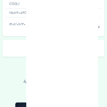
نام قطعه
COOLI
شناسه
25826084CN
آخرین تاریخ بروزرسانی
1402/07/30
قیمت
توضیحات محصول
اطلاعات فنی خود را بالا ببرید
مطالعه بیشتر، مشکل کمتر 😁