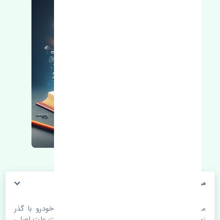
موتور فن آب گریت وال وینگل 3 چین
موتور فن آب گریت وال وینگل 3 چین. قطعات خودرو با گذر
زمان و طی مسافت مستحلک می شوند. اغلب اوقات علت اصلی