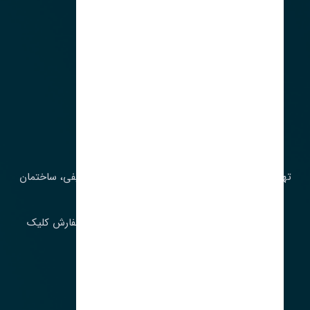
آدرس‌
تهران، چراغ برق، خیابان ملت، روبروی کوچۀ میرشریفی، ساختمان
بیستون
برای اطلاع از موجودی و قیمت به روز روی ثبت سفارش کلیک
فرمایید.
ارسـال فـوری بـه سـراسـر ایـران
ساعت کاری ۹ تا ١٧