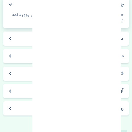
چگونه می‌توانم از قیمت قطعات مطلع شوم؟
جهت اطلاع از موجودی، قیمت به روز و ثبت سفارش روی دکمه
ثبت سفارش کلیک فرمایید.
مراحل ثبت درخواست محصول چگونه است؟
در چه مدت محصول خریداری شده بدستم می‌سد؟
شیوه های حمل و خریداری چگونه است؟
آیا می‌توان محصول خریداری شده را مرجوع کرد؟
روز های کاری مجموعه تنشی‌پارت