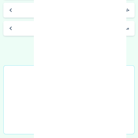
خرید موتور فن آب گریت وال وینگل 3 چین
مشخصات فنی اتومبیل
خرید در محل