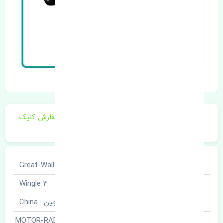
برای اطلاع از موجودی و قیمت به روز روی ثبت سفارش کلیک
فرمایید.
خودروسازی
گریت وال · Great-Wall
نوع خودرو
وینگل سه · Wingle 3
برند قطعه
چین · China
موتور فن آب · MOTOR-RADIATOR