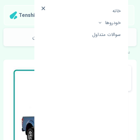
خانه
Tenshipart
خودروها
سوالات متداول
موتور فن آب گریت وال وینگل 3 چین
تنشی‌پارت
خودروهای چینی
گریت وال
وینگل 3