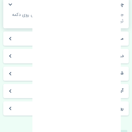
چگونه می‌توانم از قیمت قطعات مطلع شوم؟
جهت اطلاع از موجودی، قیمت به روز و ثبت سفارش روی دکمه
ثبت سفارش کلیک فرمایید.
مراحل ثبت درخواست محصول چگونه است؟
در چه مدت محصول خریداری شده بدستم می‌سد؟
شیوه های حمل و خریداری چگونه است؟
آیا می‌توان محصول خریداری شده را مرجوع کرد؟
روز های کاری مجموعه تنشی‌پارت