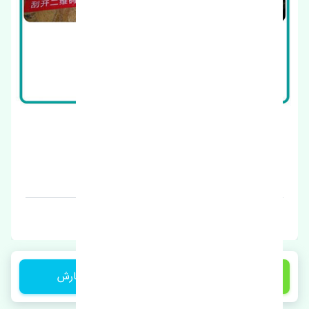
درب جلو راست بسترن ولا V5 اصلی
قیمت: 1 تومان
برند: چین
450,000 تومان
ثبت سفارش