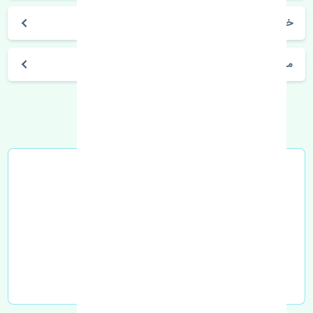
خرید مه شکن چپ بسترن ولا V5 چین
مشخصات فنی اتومبیل
خرید در محل