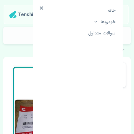
خانه
Tenshipart
خودروها
سوالات متداول
مه شکن چپ بسترن ولا V5 چین
تنشی‌پارت
خودروهای چینی
بسترن
ولا V5