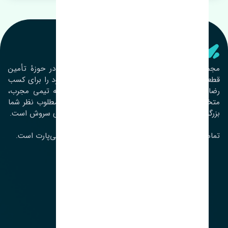
تنشی‌ پارت
مجموعۀ تنشی پارت از سال ١٣٩٣ فعالیت خود را در حوزۀ تأمین
قطعات خودرو آغاز نموده و در این بین تمام تلاش خود را برای کسب
رضایت مشتریان عزیز به‌کار برده است. این مجموعه تیمی مجرب،
متخصص و جوان را در کنار هم گردآورده تا خدمات مطلوب نظر شما
بزرگواران را ارائه نماید. تِنشی واژه‌ای ژاپنی و به معنای سروش است.
تمامی حقوق مادی و معنوی این سایت متعلق به تنشی‌پارت است.
لوکیشن ما