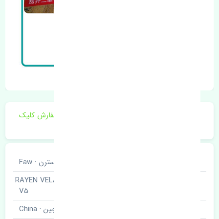
برای اطلاع از موجودی و قیمت به روز روی ثبت سفارش کلیک
فرمایید.
خودروسازی
بسترن · Faw
راین - ولا وی پنج · RAYEN VELA
نوع خودرو
V5
برند قطعه
چین · China