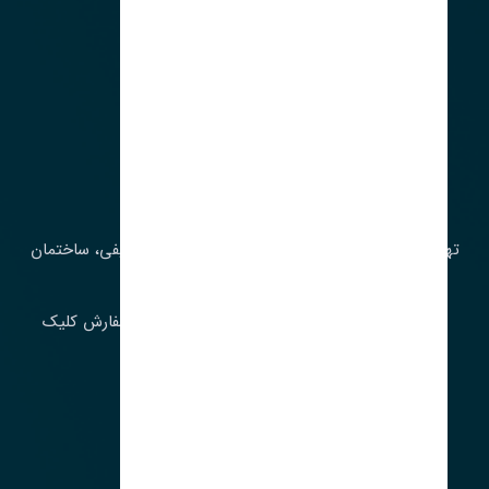
آدرس‌
تهران، چراغ برق، خیابان ملت، روبروی کوچۀ میرشریفی، ساختمان
بیستون
برای اطلاع از موجودی و قیمت به روز روی ثبت سفارش کلیک
فرمایید.
ارسـال فـوری بـه سـراسـر ایـران
ساعت کاری ۹ تا ١٧