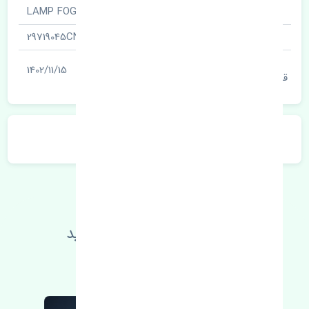
نام قطعه
مه شکن چپ · LAMP FOG
شناسه
29719045CN
آخرین تاریخ بروزرسانی
1402/11/15
قیمت
توضیحات محصول
اطلاعات فنی خود را بالا ببرید
مطالعه بیشتر، مشکل کمتر 😁