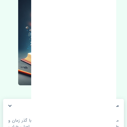
مه شکن چپ بسترن ولا V5 چین
مه شکن چپ بسترن ولا V5 چین. قطعات خودرو با گذر زمان و
طی مسافت مستحلک می شوند. اغلب اوقات علت اصلی خرابی