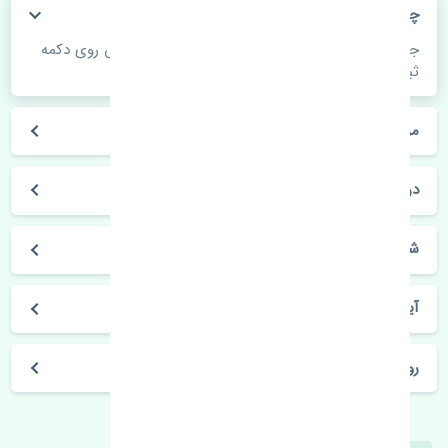
چگونه می‌توانم از قیمت قطعات مطلع شوم؟
جهت اطلاع از موجودی، قیمت به روز و ثبت سفارش روی دکمه
ثبت سفارش کلیک فرمایید.
مراحل ثبت درخواست محصول چگونه است؟
در چه مدت محصول خریداری شده بدستم می‌سد؟
شیوه های حمل و خریداری چگونه است؟
آیا می‌توان محصول خریداری شده را مرجوع کرد؟
روز های کاری مجموعه تنشی‌پارت