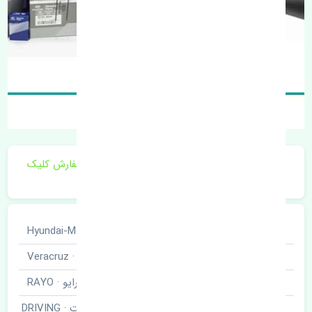
برای اطلاع از موجودی و قیمت به روز روی ثبت سفارش کلیک
فرمایید.
خودروسازی
هیوندای · Hyundai-Motor
نوع خودرو
وراکروز · Veracruz
برند قطعه
رایو · RAYO
مشعلی راست · DRIVING