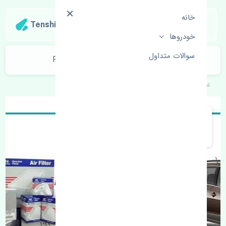
خانه
Tenshipart
خودروها
سوالات متداول
مشعلی راست هیوندای وراکروز RAYO
تنشی‌پارت
خودروهای کره‌ای
هیوندای
وراکروز