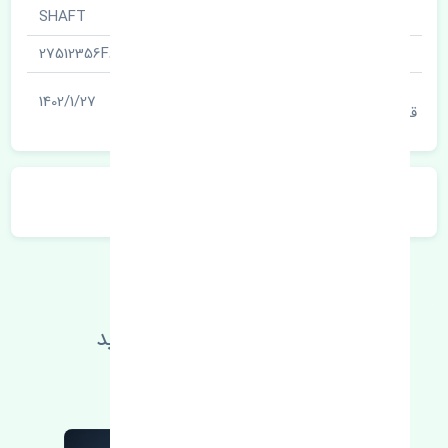
نام قطعه
SHAFT
شناسه
27512356F6
آخرین تاریخ بروزرسانی
1402/1/27
قیمت
توضیحات محصول
اطلاعات فنی خود را بالا ببرید
مطالعه بیشتر، مشکل کمتر 😁