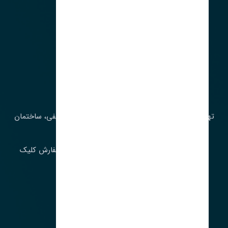
آدرس‌
تهران، چراغ برق، خیابان ملت، روبروی کوچۀ میرشریفی، ساختمان
بیستون
برای اطلاع از موجودی و قیمت به روز روی ثبت سفارش کلیک
فرمایید.
ارسـال فـوری بـه سـراسـر ایـران
ساعت کاری ۹ تا ١٧