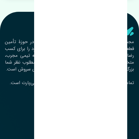
تنشی‌ پارت
مجموعۀ تنشی پارت از سال ١٣٩٣ فعالیت خود را در حوزۀ تأمین
قطعات خودرو آغاز نموده و در این بین تمام تلاش خود را برای کسب
رضایت مشتریان عزیز به‌کار برده است. این مجموعه تیمی مجرب،
متخصص و جوان را در کنار هم گردآورده تا خدمات مطلوب نظر شما
بزرگواران را ارائه نماید. تِنشی واژه‌ای ژاپنی و به معنای سروش است.
تمامی حقوق مادی و معنوی این سایت متعلق به تنشی‌پارت است.
لوکیشن ما