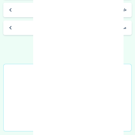
خرید مشعلی راست هیوندای وراکروز RAYO
مشخصات فنی اتومبیل
خرید در محل