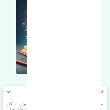
مشعلی راست هیوندای وراکروز RAYO
مشعلی راست هیوندای وراکروز RAYO. قطعات خودرو با گذر
زمان و طی مسافت مستحلک می شوند. اغلب اوقات علت اصلی