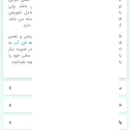
لوازم یدکی اتومبیل مستحلک شدن قطعات می باشد. ولی
دلایلی مثل تصادفات و حوادث نیز می تواند عامل تعویض
قطعات یدکی باشد. خودرو مجموعه ای به هم پیوسته می باشد
که هر قطعه روی قطعه یا قطعات دیگر تاثیر مستقیم دارد.
فلذا در صورت خرابی در اسرع زمان نسبت به تعویض و تعمیر
قطعات یدکی اقدام فرمایید. در زمان
خرید مجموعه فن آب
به
اصلی بودن و کیفیت قطعات بسیار توجه بفرمایید. در صورت نیاز
با مکانیک و کارشناسان در این زمینه مشورت کنید. سعی خود را
بفرمایید تا قطعات یدکی را از فروشگاه های معتبر تهیه بفرمایید.
مشخصات فنی مجموعه فن آب بسترن ولا V5 چین
خودروسازی بسترن
ولا V5