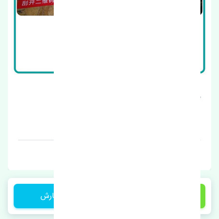
سردنده بسترن ولا V5 اصلی
قیمت: 1 تومان
برند: چین
3,950,000 تومان
ثبت سفارش