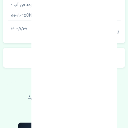
نام قطعه
مجموعه فن آب ·
شناسه
51019045CN
آخرین تاریخ بروزرسانی
1402/1/27
قیمت
توضیحات محصول
اطلاعات فنی خود را بالا ببرید
مطالعه بیشتر، مشکل کمتر 😁