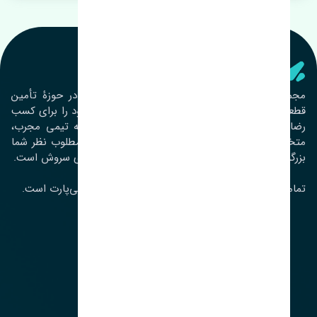
تنشی‌ پارت
مجموعۀ تنشی پارت از سال ١٣٩٣ فعالیت خود را در حوزۀ تأمین
قطعات خودرو آغاز نموده و در این بین تمام تلاش خود را برای کسب
رضایت مشتریان عزیز به‌کار برده است. این مجموعه تیمی مجرب،
متخصص و جوان را در کنار هم گردآورده تا خدمات مطلوب نظر شما
بزرگواران را ارائه نماید. تِنشی واژه‌ای ژاپنی و به معنای سروش است.
تمامی حقوق مادی و معنوی این سایت متعلق به تنشی‌پارت است.
لوکیشن ما