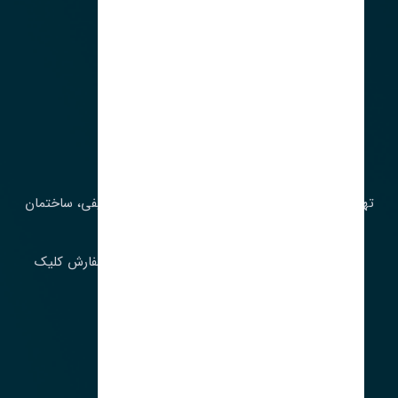
آدرس‌
تهران، چراغ برق، خیابان ملت، روبروی کوچۀ میرشریفی، ساختمان
بیستون
برای اطلاع از موجودی و قیمت به روز روی ثبت سفارش کلیک
فرمایید.
ارسـال فـوری بـه سـراسـر ایـران
ساعت کاری ۹ تا ١٧