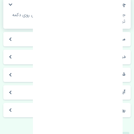
چگونه می‌توانم از قیمت قطعات مطلع شوم؟
جهت اطلاع از موجودی، قیمت به روز و ثبت سفارش روی دکمه
ثبت سفارش کلیک فرمایید.
مراحل ثبت درخواست محصول چگونه است؟
در چه مدت محصول خریداری شده بدستم می‌سد؟
شیوه های حمل و خریداری چگونه است؟
آیا می‌توان محصول خریداری شده را مرجوع کرد؟
روز های کاری مجموعه تنشی‌پارت