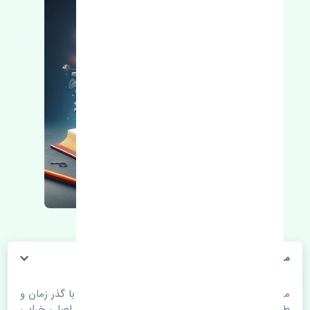
مجموعه فن آب بسترن ولا V5 چین
مجموعه فن آب بسترن ولا V5 چین. قطعات خودرو با گذر زمان و
طی مسافت مستحلک می شوند. اغلب اوقات علت اصلی خرابی