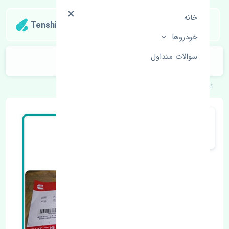
خانه
Tenshipart
خودروها
سوالات متداول
مجموعه فن آب بسترن ولا V5 چین
تنشی‌پارت
خودروهای چینی
بسترن
ولا V5