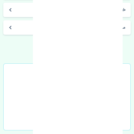
خرید مجموعه فن آب بسترن ولا V5 چین
مشخصات فنی اتومبیل
خرید در محل