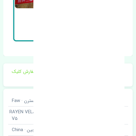
برای اطلاع از موجودی و قیمت به روز روی ثبت سفارش کلیک
فرمایید.
خودروسازی
بسترن · Faw
راین - ولا وی پنج · RAYEN VELA
نوع خودرو
V5
برند قطعه
چین · China