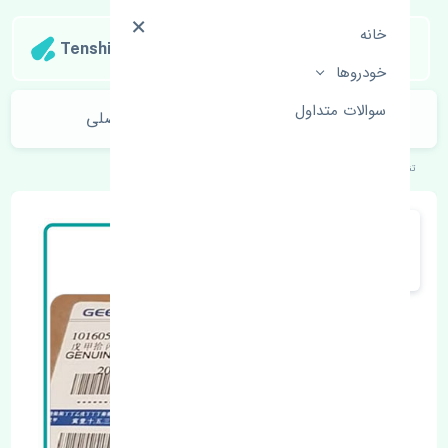
خانه
Tenshipart
خودروها
سوالات متداول
ماهوتی شیشه عقب چپ جیلی GC6 اصلی
تنشی‌پارت
خودروهای چینی
جیلی
GC6