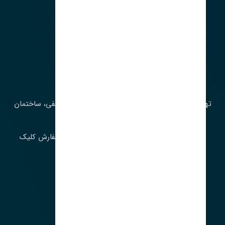
آدرس‌
تهران، چراغ برق، خیابان ملت، روبروی کوچۀ میرشریفی، ساختمان
بیستون
برای اطلاع از موجودی و قیمت به روز روی ثبت سفارش کلیک
فرمایید.
ارسـال فـوری بـه سـراسـر ایـران
ساعت کاری ۹ تا ١٧