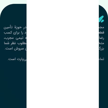
تنشی‌ پارت
مجموعۀ تنشی پارت از سال ١٣٩٣ فعالیت خود را در حوزۀ تأمین
قطعات خودرو آغاز نموده و در این بین تمام تلاش خود را برای کسب
رضایت مشتریان عزیز به‌کار برده است. این مجموعه تیمی مجرب،
متخصص و جوان را در کنار هم گردآورده تا خدمات مطلوب نظر شما
بزرگواران را ارائه نماید. تِنشی واژه‌ای ژاپنی و به معنای سروش است.
تمامی حقوق مادی و معنوی این سایت متعلق به تنشی‌پارت است.
لوکیشن ما