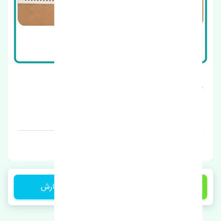
هوزینگ ترموستات جیلی GC6 چین
قیمت: 10000000 تومان
برند: اصلی
1 تومان
ثبت سفارش