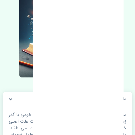
ماهوتی شیشه عقب چپ جیلی GC6 اصلی
ماهوتی شیشه عقب چپ جیلی GC6 اصلی. قطعات خودرو با گذر
زمان و طی مسافت مستحلک می شوند. اغلب اوقات علت اصلی
خرابی لوازم یدکی اتومبیل مستحلک شدن قطعات می باشد.
ولی دلایلی مثل تصادفات و حوادث نیز می تواند عامل تعویض