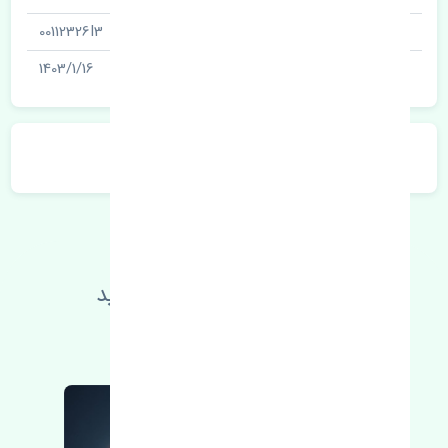
شناسه
00112326I3
آخرین تاریخ بروزرسانی قیمت
1403/1/16
توضیحات محصول
اطلاعات فنی خود را بالا ببرید
مطالعه بیشتر، مشکل کمتر 😁