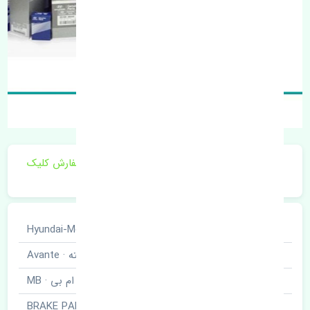
برای اطلاع از موجودی و قیمت به روز روی ثبت سفارش کلیک
فرمایید.
خودروسازی
هیوندای · Hyundai-Motor
نوع خودرو
آوانته · Avante
برند قطعه
ام بی · MB
نام قطعه
لنت ترمز عقب · BRAKE PAD