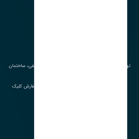
آدرس‌
تهران، چراغ برق، خیابان ملت، روبروی کوچۀ میرشریفی، ساختمان
بیستون
برای اطلاع از موجودی و قیمت به روز روی ثبت سفارش کلیک
فرمایید.
ارسـال فـوری بـه سـراسـر ایـران
ساعت کاری ۹ تا ١٧