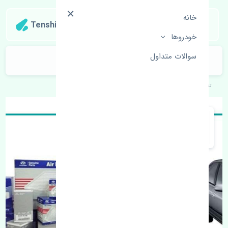
خانه
Tenshipart
خودروها
سوالات متداول
لنت ترمز عقب هیوندای آوانته MB
تنشی‌پارت
خودروهای کره‌ای
هیوندای
آوانته