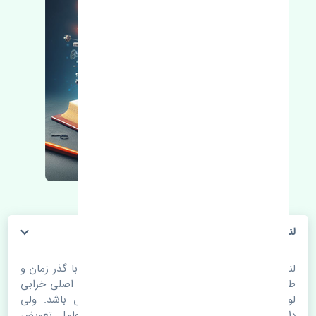
لنت ترمز عقب هیوندای آوانته MB
لنت ترمز عقب هیوندای آوانته MB. قطعات خودرو با گذر زمان و
طی مسافت مستحلک می شوند. اغلب اوقات علت اصلی خرابی
لوازم یدکی اتومبیل مستحلک شدن قطعات می باشد. ولی
دلایلی مثل تصادفات و حوادث نیز می تواند عامل تعویض