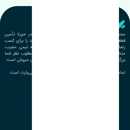
تنشی‌ پارت
مجموعۀ تنشی پارت از سال ١٣٩٣ فعالیت خود را در حوزۀ تأمین
قطعات خودرو آغاز نموده و در این بین تمام تلاش خود را برای کسب
رضایت مشتریان عزیز به‌کار برده است. این مجموعه تیمی مجرب،
متخصص و جوان را در کنار هم گردآورده تا خدمات مطلوب نظر شما
بزرگواران را ارائه نماید. تِنشی واژه‌ای ژاپنی و به معنای سروش است.
تمامی حقوق مادی و معنوی این سایت متعلق به تنشی‌پارت است.
لوکیشن ما