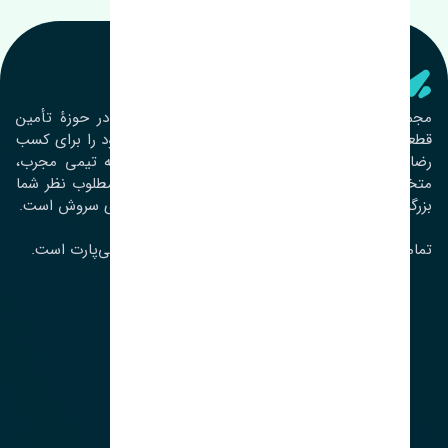
تنشی‌ پارت
مجموعۀ تنشی پارت از سال ١٣٩٣ فعالیت خود را در حوزۀ تأمین
قطعات خودرو آغاز نموده و در این بین تمام تلاش خود را برای کسب
رضایت مشتریان عزیز به‌کار برده است. این مجموعه تیمی مجرب،
متخصص و جوان را در کنار هم گردآورده تا خدمات مطلوب نظر شما
بزرگواران را ارائه نماید. تِنشی واژه‌ای ژاپنی و به معنای سروش است.
تمامی حقوق مادی و معنوی این سایت متعلق به تنشی‌پارت است.
لوکیشن ما