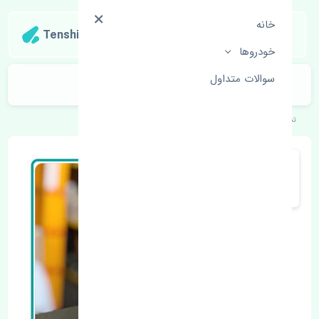
خانه
Tenshipart
خودروها
سوالات متداول
لنت ترمز عقب مزدا 3 نیو MB
تنشی‌پارت
خودروهای ژاپنی
مزدا
3 نیو