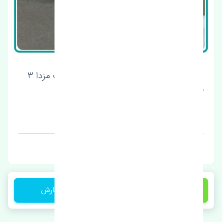
لاستیک تیغه برف پاک کن جلو چپ و راست مزدا 3
نیو چین
قیمت: 650000 تومان
برند: ام بی
1,200,000 تومان
ثبت سفارش