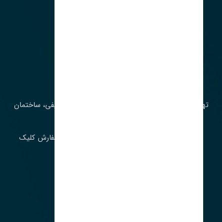
آدرس‌
تهران، چراغ برق، خیابان ملت، روبروی کوچۀ میرشریفی، ساختمان
بیستون
برای اطلاع از موجودی و قیمت به روز روی ثبت سفارش کلیک
فرمایید.
ارسـال فـوری بـه سـراسـر ایـران
ساعت کاری ۹ تا ١٧