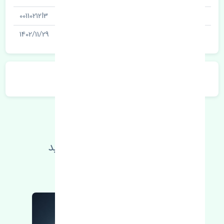
شناسه
00110212I3
آخرین تاریخ بروزرسانی قیمت
1402/11/29
توضیحات محصول
اطلاعات فنی خود را بالا ببرید
مطالعه بیشتر، مشکل کمتر 😁