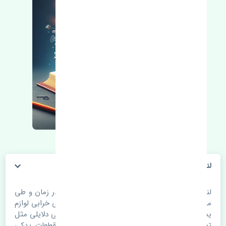
لنت ترمز عقب مزدا 3 نیو MB
لنت ترمز عقب مزدا 3 نیو MB. قطعات خودرو با گذر زمان و طی
مسافت مستحلک می شوند. اغلب اوقات علت اصلی خرابی لوازم
یدکی اتومبیل مستحلک شدن قطعات می باشد. ولی دلایلی مثل
تصادفات و حوادث نیز می تواند عامل تعویض قطعات یدکی