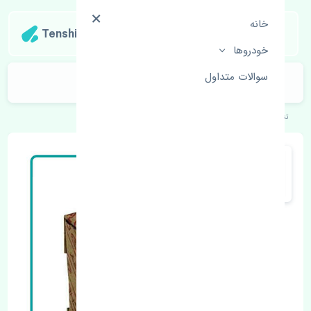
خانه
Tenshipart
خودروها
سوالات متداول
لنت ترمز جلو چری تیگو 8 پرو MB
تنشی‌پارت
خودروهای چینی
چری
تیگو 8 پرو