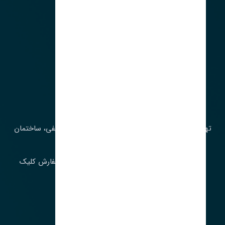
آدرس‌
تهران، چراغ برق، خیابان ملت، روبروی کوچۀ میرشریفی، ساختمان
بیستون
برای اطلاع از موجودی و قیمت به روز روی ثبت سفارش کلیک
فرمایید.
ارسـال فـوری بـه سـراسـر ایـران
ساعت کاری ۹ تا ١٧