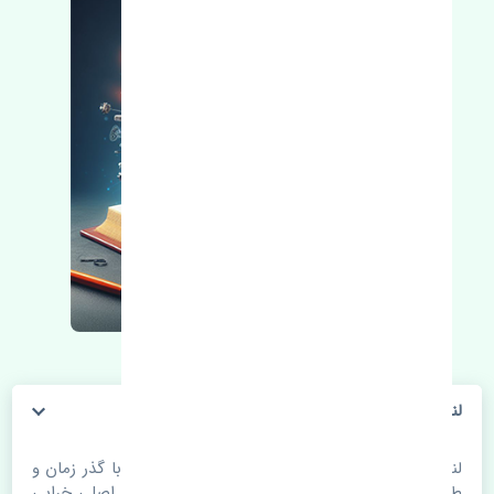
لنت ترمز جلو چری تیگو 8 پرو MB
لنت ترمز جلو چری تیگو 8 پرو MB. قطعات خودرو با گذر زمان و
طی مسافت مستحلک می شوند. اغلب اوقات علت اصلی خرابی