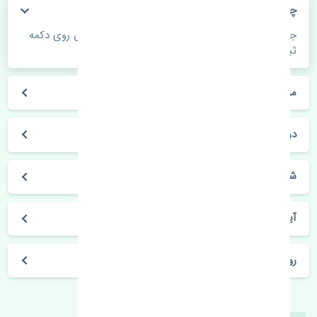
چگونه می‌توانم از قیمت قطعات مطلع شوم؟
جهت اطلاع از موجودی، قیمت به روز و ثبت سفارش روی دکمه
ثبت سفارش کلیک فرمایید.
مراحل ثبت درخواست محصول چگونه است؟
در چه مدت محصول خریداری شده بدستم می‌سد؟
شیوه های حمل و خریداری چگونه است؟
آیا می‌توان محصول خریداری شده را مرجوع کرد؟
روز های کاری مجموعه تنشی‌پارت