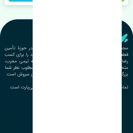
تنشی‌ پارت
مجموعۀ تنشی پارت از سال ١٣٩٣ فعالیت خود را در حوزۀ تأمین
قطعات خودرو آغاز نموده و در این بین تمام تلاش خود را برای کسب
رضایت مشتریان عزیز به‌کار برده است. این مجموعه تیمی مجرب،
متخصص و جوان را در کنار هم گردآورده تا خدمات مطلوب نظر شما
بزرگواران را ارائه نماید. تِنشی واژه‌ای ژاپنی و به معنای سروش است.
تمامی حقوق مادی و معنوی این سایت متعلق به تنشی‌پارت است.
لوکیشن ما