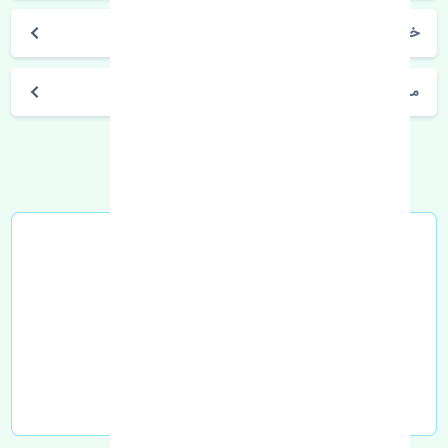
خرید لنت ترمز جلو چری تیگو 8 پرو MB
مشخصات فنی اتومبیل
خرید در محل