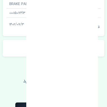
نام قطعه
لنت ترمز جلو · BRAKE PAD
شناسه
00015074I3
آخرین تاریخ بروزرسانی
1402/07/3
قیمت
توضیحات محصول
اطلاعات فنی خود را بالا ببرید
مطالعه بیشتر، مشکل کمتر 😁