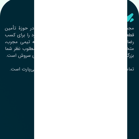
تنشی‌ پارت
مجموعۀ تنشی پارت از سال ١٣٩٣ فعالیت خود را در حوزۀ تأمین
قطعات خودرو آغاز نموده و در این بین تمام تلاش خود را برای کسب
رضایت مشتریان عزیز به‌کار برده است. این مجموعه تیمی مجرب،
متخصص و جوان را در کنار هم گردآورده تا خدمات مطلوب نظر شما
بزرگواران را ارائه نماید. تِنشی واژه‌ای ژاپنی و به معنای سروش است.
تمامی حقوق مادی و معنوی این سایت متعلق به تنشی‌پارت است.
لوکیشن ما