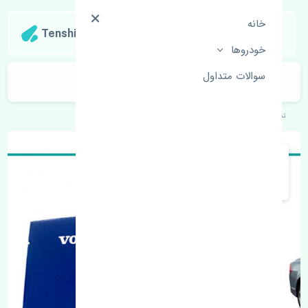
خانه
Tenshipart
خودروها
سوالات متداول
لنت ترمز جلو ولوو C70 TEXTAR
تنشی‌پارت
خودروهای اروپایی
ولوو
C70