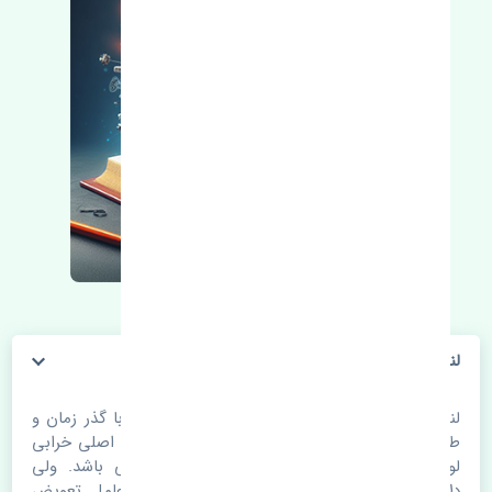
لنت ترمز جلو ولوو C70 TEXTAR
لنت ترمز جلو ولوو C70 TEXTAR. قطعات خودرو با گذر زمان و
طی مسافت مستحلک می شوند. اغلب اوقات علت اصلی خرابی
لوازم یدکی اتومبیل مستحلک شدن قطعات می باشد. ولی
دلایلی مثل تصادفات و حوادث نیز می تواند عامل تعویض