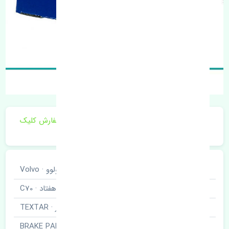
برای اطلاع از موجودی و قیمت به روز روی ثبت سفارش کلیک
فرمایید.
خودروسازی
ولوو · Volvo
نوع خودرو
سی هفتاد · C70
برند قطعه
تکستار · TEXTAR
نام قطعه
لنت ترمز جلو · BRAKE PAD