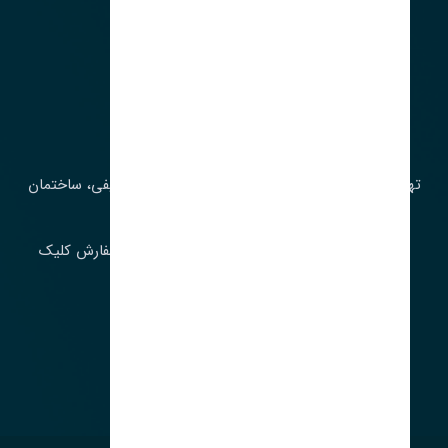
آدرس‌
تهران، چراغ برق، خیابان ملت، روبروی کوچۀ میرشریفی، ساختمان
بیستون
برای اطلاع از موجودی و قیمت به روز روی ثبت سفارش کلیک
فرمایید.
ارسـال فـوری بـه سـراسـر ایـران
ساعت کاری ۹ تا ١٧