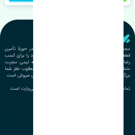
تنشی‌ پارت
مجموعۀ تنشی پارت از سال ١٣٩٣ فعالیت خود را در حوزۀ تأمین
قطعات خودرو آغاز نموده و در این بین تمام تلاش خود را برای کسب
رضایت مشتریان عزیز به‌کار برده است. این مجموعه تیمی مجرب،
متخصص و جوان را در کنار هم گردآورده تا خدمات مطلوب نظر شما
بزرگواران را ارائه نماید. تِنشی واژه‌ای ژاپنی و به معنای سروش است.
تمامی حقوق مادی و معنوی این سایت متعلق به تنشی‌پارت است.
لوکیشن ما