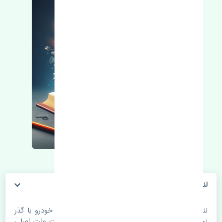
لنت ترمز جلو سانگ یانگ نیو کوراندو کره
لنت ترمز جلو سانگ یانگ نیو کوراندو کره. قطعات خودرو با گذر
زمان و طی مسافت مستحلک می شوند. اغلب اوقات علت اصلی