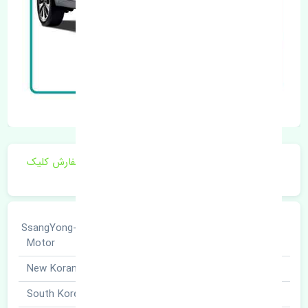
برای اطلاع از موجودی و قیمت به روز روی ثبت سفارش کلیک
فرمایید.
سانگ یانگ · SsangYong-
خودروسازی
Motor
نوع خودرو
نیو کوراندو · New Korando
برند قطعه
کره · South Korea