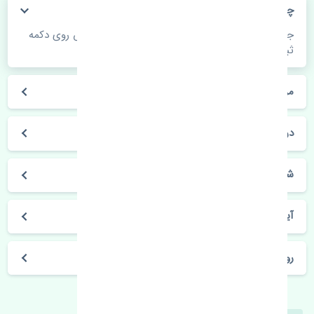
چگونه می‌توانم از قیمت قطعات مطلع شوم؟
جهت اطلاع از موجودی، قیمت به روز و ثبت سفارش روی دکمه
ثبت سفارش کلیک فرمایید.
مراحل ثبت درخواست محصول چگونه است؟
در چه مدت محصول خریداری شده بدستم می‌سد؟
شیوه های حمل و خریداری چگونه است؟
آیا می‌توان محصول خریداری شده را مرجوع کرد؟
روز های کاری مجموعه تنشی‌پارت