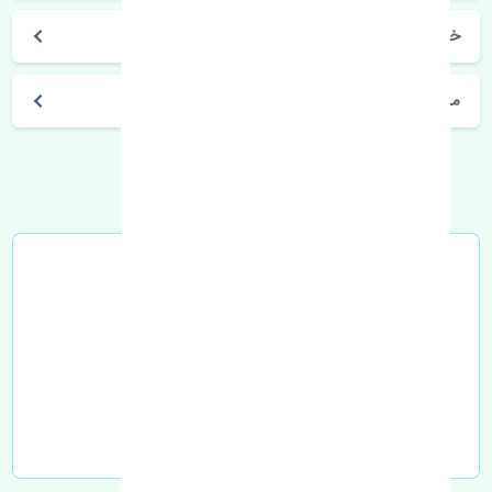
خرید لنت ترمز جلو سانگ یانگ نیو کوراندو کره
مشخصات فنی اتومبیل
خرید در محل