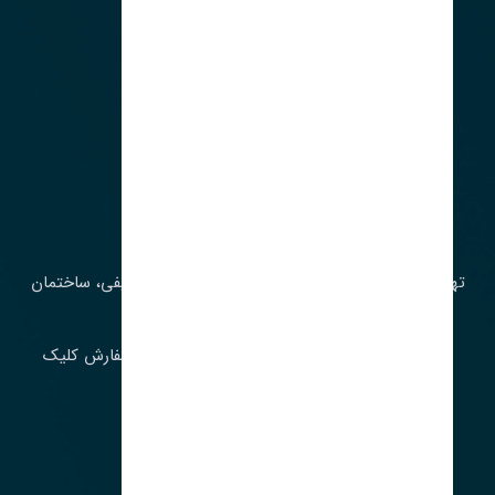
آدرس‌
تهران، چراغ برق، خیابان ملت، روبروی کوچۀ میرشریفی، ساختمان
بیستون
برای اطلاع از موجودی و قیمت به روز روی ثبت سفارش کلیک
فرمایید.
ارسـال فـوری بـه سـراسـر ایـران
ساعت کاری ۹ تا ١٧