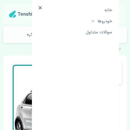
خانه
Tenshipart
خودروها
سوالات متداول
لنت ترمز جلو سانگ یانگ نیو کوراندو کره
تنشی‌پارت
خودروهای کره‌ای
سانگ یانگ
نیو کوراندو