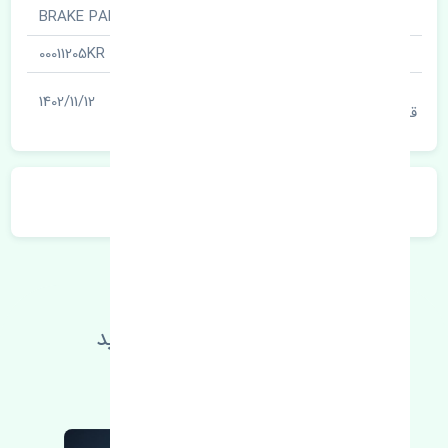
نام قطعه
لنت ترمز جلو · BRAKE PAD
شناسه
00011205KR
آخرین تاریخ بروزرسانی
1402/11/12
قیمت
توضیحات محصول
اطلاعات فنی خود را بالا ببرید
مطالعه بیشتر، مشکل کمتر 😁