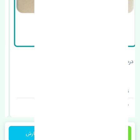
آینه راست سانگ یانگ نیو کوراندو اصلی
قیمت: 10450000 تومان
برند: کره
1,850,000 تومان
ثبت سفارش