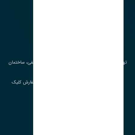
آدرس‌
تهران، چراغ برق، خیابان ملت، روبروی کوچۀ میرشریفی، ساختمان
بیستون
برای اطلاع از موجودی و قیمت به روز روی ثبت سفارش کلیک
فرمایید.
ارسـال فـوری بـه سـراسـر ایـران
ساعت کاری ۹ تا ١٧