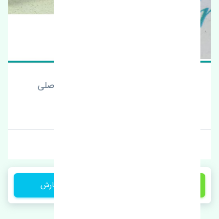
سنسور ABS عقب چپ دوو سیلو اصلی
قیمت: 1 تومان
برند: چین
400,000 تومان
ثبت سفارش