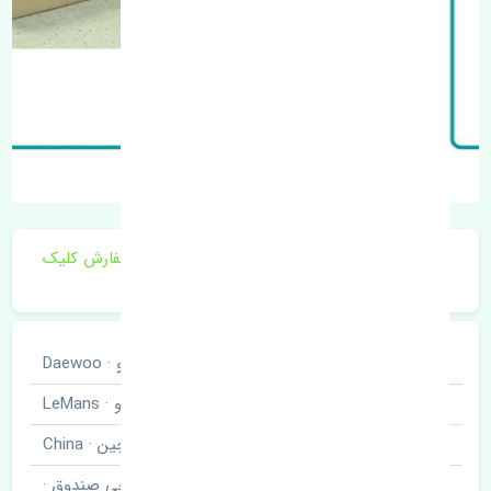
برای اطلاع از موجودی و قیمت به روز روی ثبت سفارش کلیک
فرمایید.
خودروسازی
دوو · Daewoo
نوع خودرو
سیلو · LeMans
برند قطعه
چین · China
نام قطعه
قفل سوئیچی صندوق ·