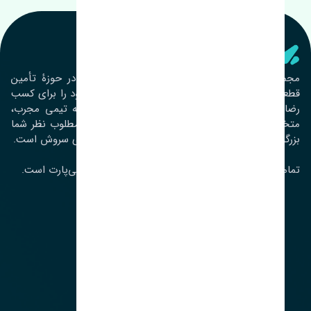
تنشی‌ پارت
مجموعۀ تنشی پارت از سال ١٣٩٣ فعالیت خود را در حوزۀ تأمین
قطعات خودرو آغاز نموده و در این بین تمام تلاش خود را برای کسب
رضایت مشتریان عزیز به‌کار برده است. این مجموعه تیمی مجرب،
متخصص و جوان را در کنار هم گردآورده تا خدمات مطلوب نظر شما
بزرگواران را ارائه نماید. تِنشی واژه‌ای ژاپنی و به معنای سروش است.
تمامی حقوق مادی و معنوی این سایت متعلق به تنشی‌پارت است.
لوکیشن ما