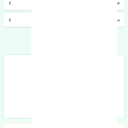
خرید قفل سوئیچی صندوق دوو سیلو چین
مشخصات فنی اتومبیل
خرید در محل