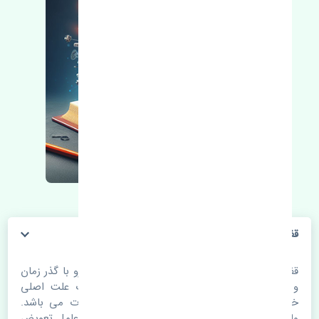
قفل سوئیچی صندوق دوو سیلو چین
قفل سوئیچی صندوق دوو سیلو چین. قطعات خودرو با گذر زمان
و طی مسافت مستحلک می شوند. اغلب اوقات علت اصلی
خرابی لوازم یدکی اتومبیل مستحلک شدن قطعات می باشد.
ولی دلایلی مثل تصادفات و حوادث نیز می تواند عامل تعویض