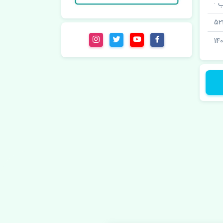
 ·
52
14