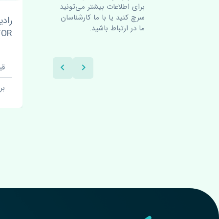
برای اطلاعات بیشتر می‌تونید
سرچ کنید یا با ما کارشناسان
قاب فن کولر دوو سیلو ایران
رادیاتور آب د
ما در ارتباط باشید.
 RADIATOR
قیمت: 200000 تومان
قیمت: 2100000 تومان
برند: کره
برند: کره