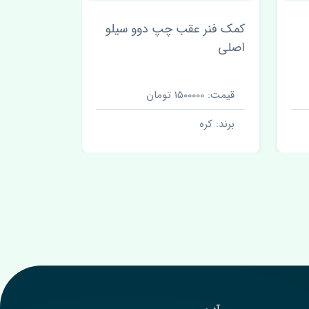
کمک فنر عقب چپ دوو سیلو
سه شاخ پلوس دوو 
اصلی
RAYO
قیمت: 1500000 تومان
قیمت: 490000 تومان
برند: کره
برند: کره