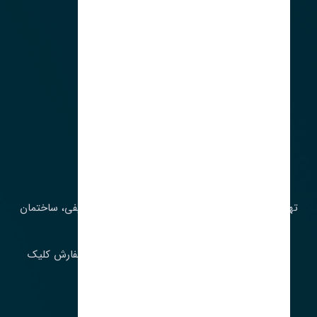
آدرس‌
تهران، چراغ برق، خیابان ملت، روبروی کوچۀ میرشریفی، ساختمان
بیستون
برای اطلاع از موجودی و قیمت به روز روی ثبت سفارش کلیک
فرمایید.
ارسـال فـوری بـه سـراسـر ایـران