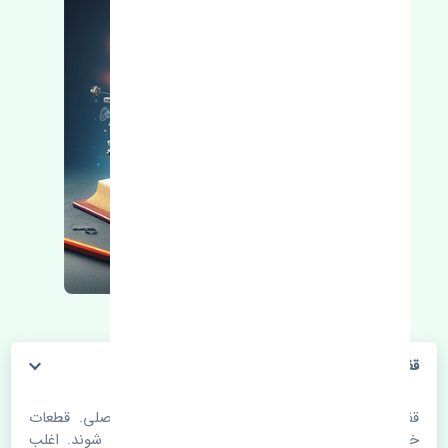
قفل درب جلو چپ نیسان قشقایی 2008-2010 اصلی
قفل درب جلو چپ نیسان قشقایی 2008-2010 اصلی. قطعات
خودرو با گذر زمان و طی مسافت مستحلک می شوند. اغلب