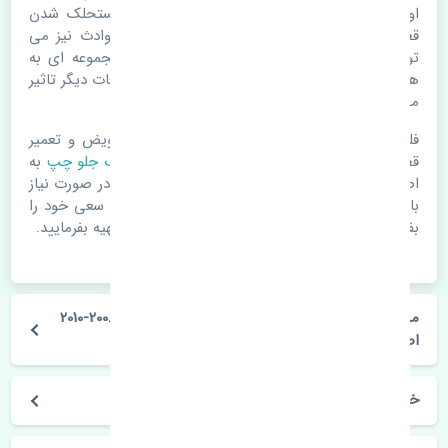
اوقات علت اصلی خرابی لوازم یدکی اتومبیل مستحلک شدن
قطعات می باشد. ولی دلایلی مثل تصادفات و حوادث نیز می
تواند عامل تعویض قطعات یدکی باشد. خودرو مجموعه ای به
هم پیوسته می باشد که هر قطعه روی قطعه یا قطعات دیگر تاثیر
مستقیم دارد.
فلذا در صورت خرابی در اسرع زمان نسبت به تعویض و تعمیر
قطعات یدکی اقدام فرمایید. در زمان
خرید قفل درب جلو چپ
به
اصلی بودن و کیفیت قطعات بسیار توجه بفرمایید. در صورت نیاز
با مکانیک و کارشناسان در این زمینه مشورت کنید. سعی خود را
بفرمایید تا قطعات یدکی را از فروشگاه های معتبر تهیه بفرمایید.
مشخصات فنی قفل درب جلو چپ نیسان قشقایی 2008-2010
اصلی
خودروسازی نیسان