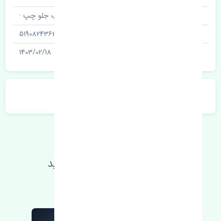
نام قطعه
قفل درب جلو چپ ·
شناسه
5190824363
آخرین تاریخ بروزرسانی قیمت
1403/02/18
توضیحات محصول
اطلاعات فنی خود را بالا ببرید
مطالعه بیشتر، مشکل کمتر 😁