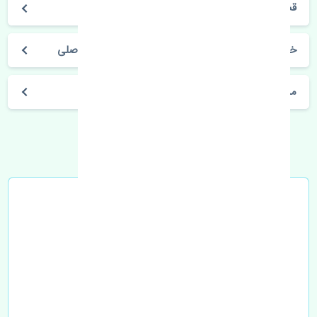
قشقایی 2008-2010
خرید قفل درب جلو چپ نیسان قشقایی 2008-2010 اصلی
مشخصات فنی اتومبیل
خرید در محل