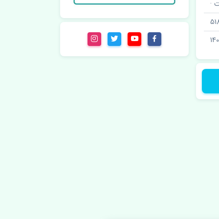
 ·
51
140