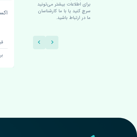
برای اطلاعات بیشتر می‌تونید
سرچ کنید یا با ما کارشناسان
توپی چرخ جلو ام وی ام 550
بوش طبق بزرگ ام وی ام 550
اکسل 
ما در ارتباط باشید.
اصلی
قیمت: 1 تومان
قیم
برند: اصلی
بر