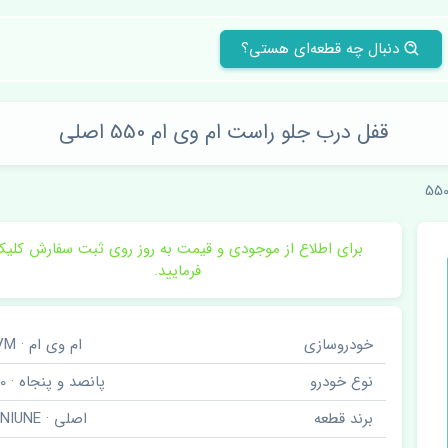
دنبال چه قطعه‌ای هستی؟
قفل درب جلو راست ام وی ام 550 اصلی
55
برای اطلاع از موجودی و قیمت به روز روی ثبت سفارش کلی
فرمایید.
خودروسازی
ام وی ام · MVM
نوع خودرو
پانصد و پنجاه · 550
برند قطعه
اصلی · GENIUNE