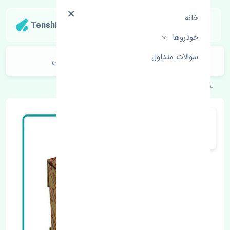
خانه
Tenshipart
خودروها
سوالات متداول
قرقری فرمان راست چری آریزو 6 اصلی
تنشی‌پارت
خودروهای چینی
چری
آریزو 6