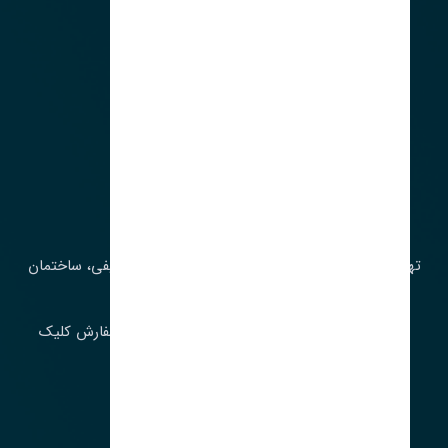
آدرس‌
تهران، چراغ برق، خیابان ملت، روبروی کوچۀ میرشریفی، ساختمان
بیستون
برای اطلاع از موجودی و قیمت به روز روی ثبت سفارش کلیک
فرمایید.
ارسـال فـوری بـه سـراسـر ایـران
ساعت کاری ۹ تا ١٧