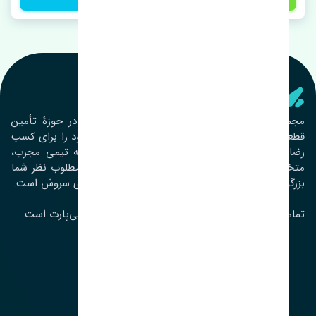
تنشی‌ پارت
مجموعۀ تنشی پارت از سال ١٣٩٣ فعالیت خود را در حوزۀ تأمین
قطعات خودرو آغاز نموده و در این بین تمام تلاش خود را برای کسب
رضایت مشتریان عزیز به‌کار برده است. این مجموعه تیمی مجرب،
متخصص و جوان را در کنار هم گردآورده تا خدمات مطلوب نظر شما
بزرگواران را ارائه نماید. تِنشی واژه‌ای ژاپنی و به معنای سروش است.
تمامی حقوق مادی و معنوی این سایت متعلق به تنشی‌پارت است.
لوکیشن ما