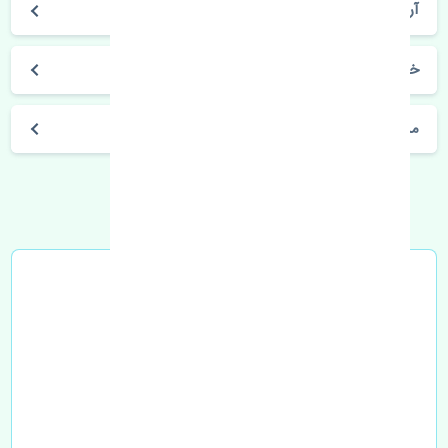
آریزو 6
خرید قرقری فرمان راست چری آریزو 6 اصلی
مشخصات فنی اتومبیل
خرید در محل