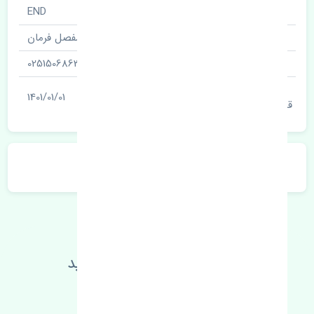
نام قطعه
END
نام‌های دیگر قطعه
مفصل فرمان
شناسه
0251506863
آخرین تاریخ بروزرسانی
1401/01/01
قیمت
توضیحات محصول
اطلاعات فنی خود را بالا ببرید
مطالعه بیشتر، مشکل کمتر 😁