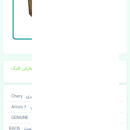
برای اطلاع از موجودی و قیمت به روز روی ثبت سفارش کلیک
فرمایید.
خودروسازی
چری · Chery
نوع خودرو
آریزو شش · Arrizo 6
برند قطعه
اصلی · GENIUNE
قرقری فرمان راست · RACK