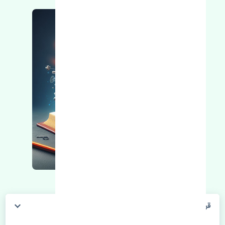
قرقری فرمان راست چری آریزو 6 اصلی