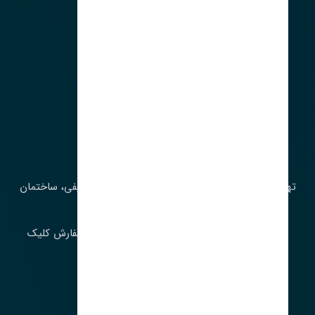
آدرس‌
تهران، چراغ برق، خیابان ملت، روبروی کوچۀ میرشریفی، ساختمان
بیستون
برای اطلاع از موجودی و قیمت به روز روی ثبت سفارش کلیک
فرمایید.
ارسـال فـوری بـه سـراسـر ایـران
ساعت کاری ۹ تا ١٧