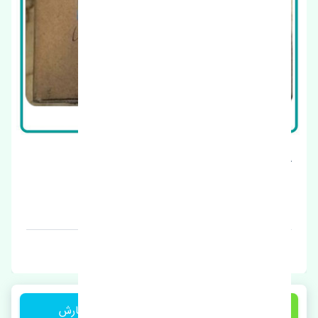
لاستیک تیغه برف پاک کن جلو راست هایما S5 اصلی
قیمت: 1 تومان
برند: اصلی
1 تومان
ثبت سفارش