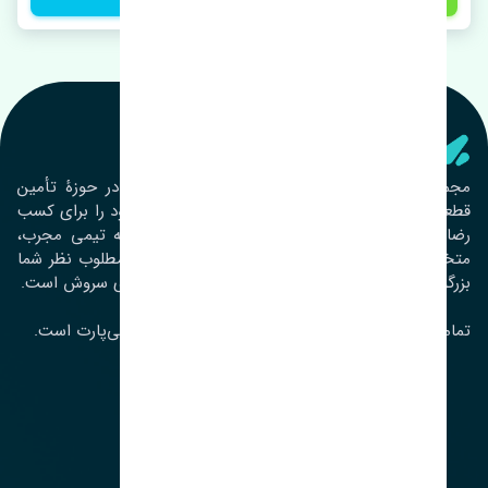
تنشی‌ پارت
مجموعۀ تنشی پارت از سال ١٣٩٣ فعالیت خود را در حوزۀ تأمین
قطعات خودرو آغاز نموده و در این بین تمام تلاش خود را برای کسب
رضایت مشتریان عزیز به‌کار برده است. این مجموعه تیمی مجرب،
متخصص و جوان را در کنار هم گردآورده تا خدمات مطلوب نظر شما
بزرگواران را ارائه نماید. تِنشی واژه‌ای ژاپنی و به معنای سروش است.
تمامی حقوق مادی و معنوی این سایت متعلق به تنشی‌پارت است.
لوکیشن ما