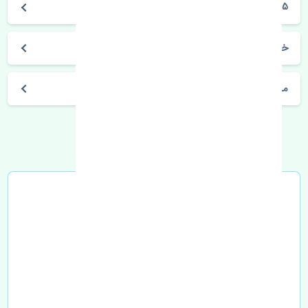
S5
خرید قرقری فرمان راست هایما S5 اصلی
مشخصات فنی اتومبیل
خرید در محل