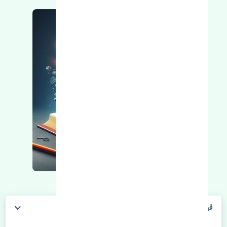
قرقری فرمان راست هایما S5 اصلی