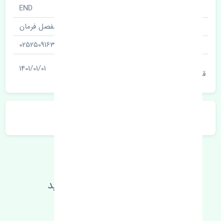
نام قطعه
END
نام‌های دیگر قطعه
مفصل فرمان
شناسه
0252509163
آخرین تاریخ بروزرسانی
1401/01/01
قیمت
توضیحات محصول
اطلاعات فنی خود را بالا ببرید
مطالعه بیشتر، مشکل کمتر 😁