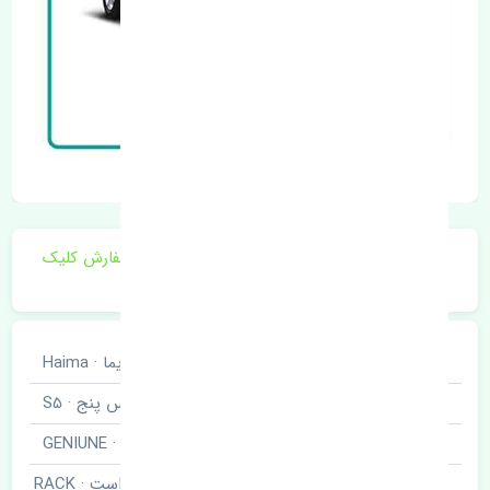
برای اطلاع از موجودی و قیمت به روز روی ثبت سفارش کلیک
فرمایید.
خودروسازی
هایما · Haima
نوع خودرو
اس پنج · S5
برند قطعه
اصلی · GENIUNE
قرقری فرمان راست · RACK