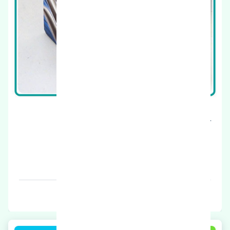
چراغ جلو راست سوزوکی کیزاشی اصلی
قیمت: 9100000 تومان
برند: اصلی