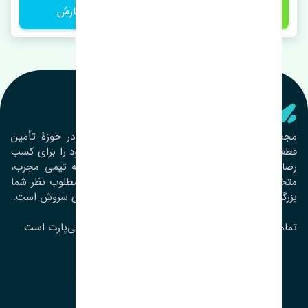
1 تومان
ثبت سفارش
تنشی‌ پارت
مجموعۀ تنشی پارت از سال ١٣٩٣ فعالیت خود را در حوزۀ تأمین
قطعات خودرو آغاز نموده و در این بین تمام تلاش خود را برای کسب
رضایت مشتریان عزیز به‌کار برده است. این مجموعه تیمی مجرب،
متخصص و جوان را در کنار هم گردآورده تا خدمات مطلوب نظر شما
بزرگواران را ارائه نماید. تِنشی واژه‌ای ژاپنی و به معنای سروش است.
تمامی حقوق مادی و معنوی این سایت متعلق به تنشی‌پارت است.
لوکیشن ما