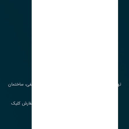
آدرس‌
تهران، چراغ برق، خیابان ملت، روبروی کوچۀ میرشریفی، ساختمان
بیستون
برای اطلاع از موجودی و قیمت به روز روی ثبت سفارش کلیک
فرمایید.
ارسـال فـوری بـه سـراسـر ایـران