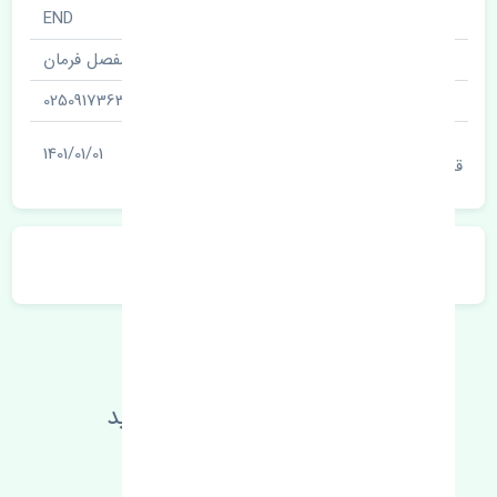
نام قطعه
END
نام‌های دیگر قطعه
مفصل فرمان
شناسه
0250917363
آخرین تاریخ بروزرسانی
1401/01/01
قیمت
توضیحات محصول
اطلاعات فنی خود را بالا ببرید
مطالعه بیشتر، مشکل کمتر 😁