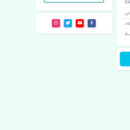
ان
02
140