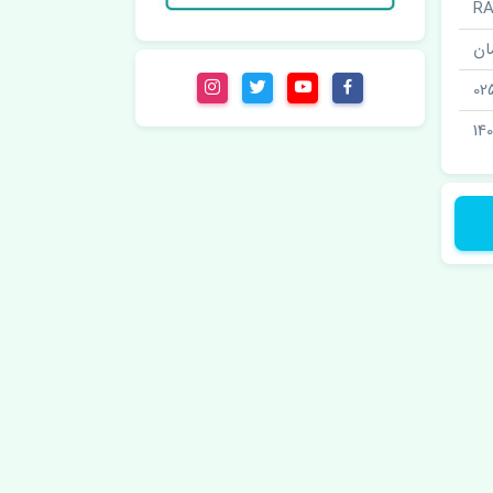
ان
02
140