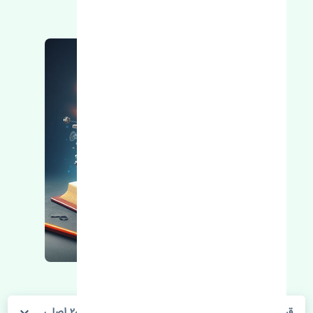
مطالعه بیشتر، مشکل کمتر 😁
قرقری فرمان راست تویوتا یاریس هاچ بک 2015-2017 اصلی