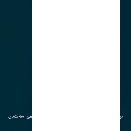
لوکیشن ما
آدرس‌
تهران، چراغ برق، خیابان ملت، روبروی کوچۀ میرشریفی، ساختمان
بیستون