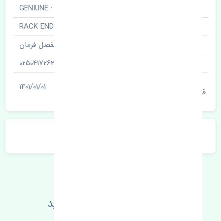
برند قطعه
اصلی · GENIUNE
نام قطعه
قرقری فرمان راست · RACK END
نام‌های دیگر قطعه
مفصل فرمان
شناسه
0250417263
آخرین تاریخ بروزرسانی
1401/01/01
قیمت
توضیحات محصول
اطلاعات فنی خود را بالا ببرید