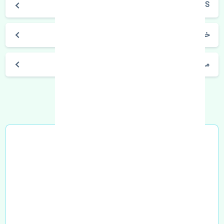
X33 S
خرید قرقری فرمان راست ام وی ام X33 S اصلی
مشخصات فنی اتومبیل
خرید در محل