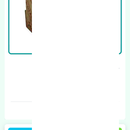
بلبرینگ چرخ جلو ام وی ام X33 S چین
قیمت: 1 تومان
برند: اصلی