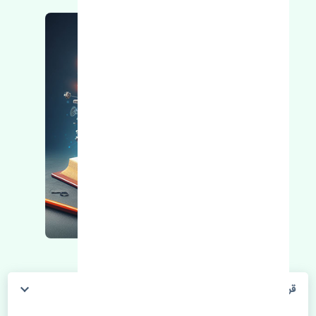
قرقری فرمان راست ام وی ام X33 S اصلی