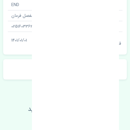
نام قطعه
END
نام‌های دیگر قطعه
مفصل فرمان
شناسه
0251603363
آخرین تاریخ بروزرسانی
1401/01/01
قیمت
توضیحات محصول
اطلاعات فنی خود را بالا ببرید
مطالعه بیشتر، مشکل کمتر 😁