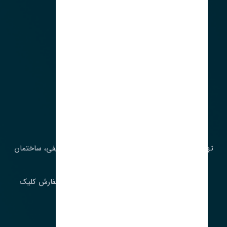
آدرس‌
تهران، چراغ برق، خیابان ملت، روبروی کوچۀ میرشریفی، ساختمان
بیستون
برای اطلاع از موجودی و قیمت به روز روی ثبت سفارش کلیک
فرمایید.
ارسـال فـوری بـه سـراسـر ایـران