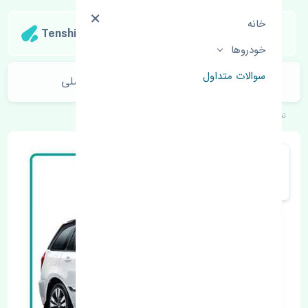
خانه
Tenshipart
خودروها
سوالات متداول
قرقری فرمان راست ام وی ام X33 S اصلی
تنشی‌پارت
خودروهای چینی
ام وی ام
X33 S