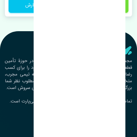
1 تومان
ثبت سفارش
تنشی‌ پارت
مجموعۀ تنشی پارت از سال ١٣٩٣ فعالیت خود را در حوزۀ تأمین
قطعات خودرو آغاز نموده و در این بین تمام تلاش خود را برای کسب
رضایت مشتریان عزیز به‌کار برده است. این مجموعه تیمی مجرب،
متخصص و جوان را در کنار هم گردآورده تا خدمات مطلوب نظر شما
بزرگواران را ارائه نماید. تِنشی واژه‌ای ژاپنی و به معنای سروش است.
تمامی حقوق مادی و معنوی این سایت متعلق به تنشی‌پارت است.
لوکیشن ما