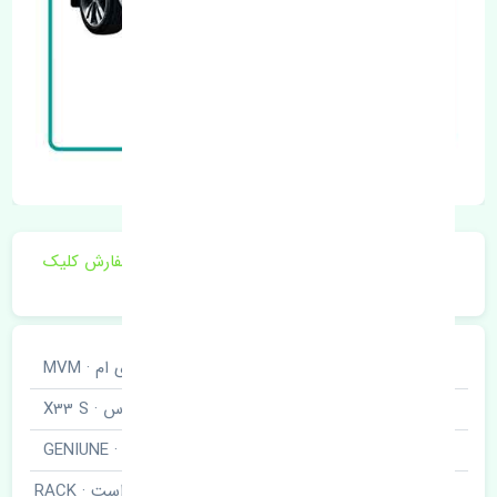
برای اطلاع از موجودی و قیمت به روز روی ثبت سفارش کلیک
فرمایید.
خودروسازی
ام وی ام · MVM
نوع خودرو
ایکس سی و سه اس · X33 S
برند قطعه
اصلی · GENIUNE
قرقری فرمان راست · RACK