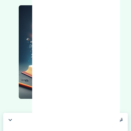
قرقری فرمان راست آئودی Q5 اصلی