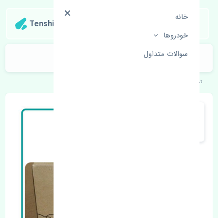
خانه
Tenshipart
خودروها
سوالات متداول
قرقری فرمان راست آئودی Q5 اصلی
تنشی‌پارت
خودروهای اروپایی
آئودی
Q5