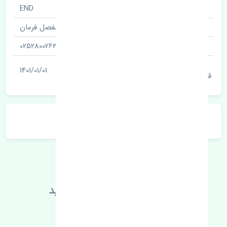
نام قطعه
END
نام‌های دیگر قطعه
مفصل فرمان
شناسه
0252800263
آخرین تاریخ بروزرسانی
1401/01/01
قیمت
توضیحات محصول
اطلاعات فنی خود را بالا ببرید
مطالعه بیشتر، مشکل کمتر 😁