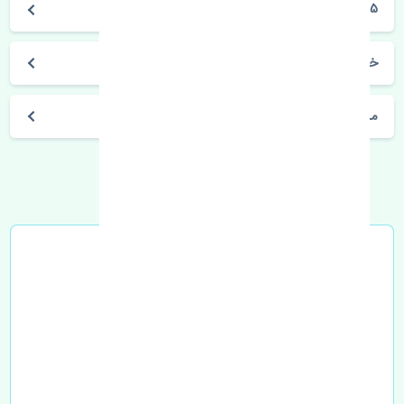
Q5
خرید قرقری فرمان راست آئودی Q5 اصلی
مشخصات فنی اتومبیل
خرید در محل