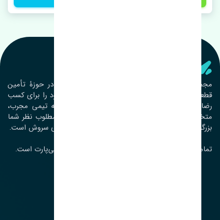
تنشی‌ پارت
مجموعۀ تنشی پارت از سال ١٣٩٣ فعالیت خود را در حوزۀ تأمین
قطعات خودرو آغاز نموده و در این بین تمام تلاش خود را برای کسب
رضایت مشتریان عزیز به‌کار برده است. این مجموعه تیمی مجرب،
متخصص و جوان را در کنار هم گردآورده تا خدمات مطلوب نظر شما
بزرگواران را ارائه نماید. تِنشی واژه‌ای ژاپنی و به معنای سروش است.
تمامی حقوق مادی و معنوی این سایت متعلق به تنشی‌پارت است.
لوکیشن ما