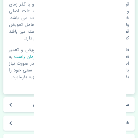
قرقری فرمان راست آئودی Q5 اصلی. قطعات خودرو با گذر زمان
و طی مسافت مستحلک می شوند. اغلب اوقات علت اصلی
خرابی لوازم یدکی اتومبیل مستحلک شدن قطعات می باشد.
ولی دلایلی مثل تصادفات و حوادث نیز می تواند عامل تعویض
قطعات یدکی باشد. خودرو مجموعه ای به هم پیوسته می باشد
که هر قطعه روی قطعه یا قطعات دیگر تاثیر مستقیم دارد.
فلذا در صورت خرابی در اسرع زمان نسبت به تعویض و تعمیر
قطعات یدکی اقدام فرمایید. در زمان
خرید قرقری فرمان راست
به
اصلی بودن و کیفیت قطعات بسیار توجه بفرمایید. در صورت نیاز
با مکانیک و کارشناسان در این زمینه مشورت کنید. سعی خود را
بفرمایید تا قطعات یدکی را از فروشگاه های معتبر تهیه بفرمایید.
مشخصات فنی قرقری فرمان راست آئودی Q5 اصلی
خودروسازی آئودی