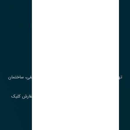
آدرس‌
تهران، چراغ برق، خیابان ملت، روبروی کوچۀ میرشریفی، ساختمان
بیستون
برای اطلاع از موجودی و قیمت به روز روی ثبت سفارش کلیک
فرمایید.
ارسـال فـوری بـه سـراسـر ایـران
ساعت کاری ۹ تا ١٧