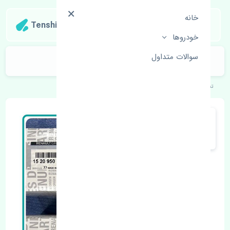
خانه
Tenshipart
خودروها
سوالات متداول
قاب آینه چپ رنو کپچر اصلی
تنشی‌پارت
خودروهای اروپایی
رنو
کپچر