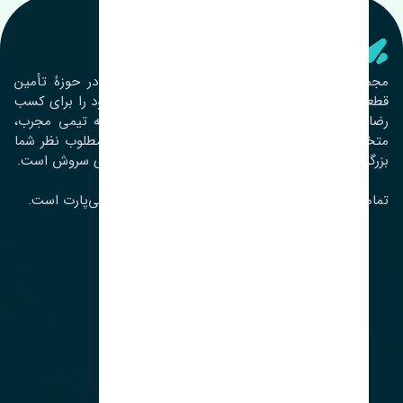
تنشی‌ پارت
مجموعۀ تنشی پارت از سال ١٣٩٣ فعالیت خود را در حوزۀ تأمین
قطعات خودرو آغاز نموده و در این بین تمام تلاش خود را برای کسب
رضایت مشتریان عزیز به‌کار برده است. این مجموعه تیمی مجرب،
متخصص و جوان را در کنار هم گردآورده تا خدمات مطلوب نظر شما
بزرگواران را ارائه نماید. تِنشی واژه‌ای ژاپنی و به معنای سروش است.
تمامی حقوق مادی و معنوی این سایت متعلق به تنشی‌پارت است.
لوکیشن ما