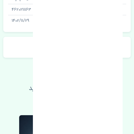
شناسه
4620211163
آخرین تاریخ بروزرسانی قیمت
1402/11/29
توضیحات محصول
اطلاعات فنی خود را بالا ببرید
مطالعه بیشتر، مشکل کمتر 😁