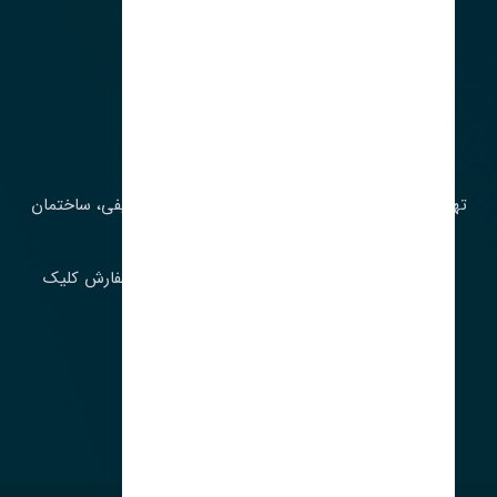
آدرس‌
تهران، چراغ برق، خیابان ملت، روبروی کوچۀ میرشریفی، ساختمان
بیستون
برای اطلاع از موجودی و قیمت به روز روی ثبت سفارش کلیک
فرمایید.
ارسـال فـوری بـه سـراسـر ایـران
ساعت کاری ۹ تا ١٧