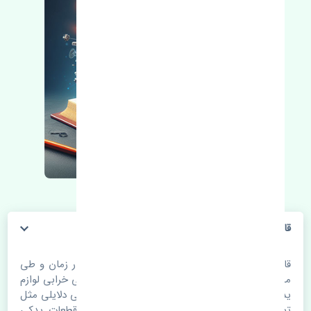
قاب آینه چپ رنو کپچر اصلی
قاب آینه چپ رنو کپچر اصلی. قطعات خودرو با گذر زمان و طی
مسافت مستحلک می شوند. اغلب اوقات علت اصلی خرابی لوازم
یدکی اتومبیل مستحلک شدن قطعات می باشد. ولی دلایلی مثل
تصادفات و حوادث نیز می تواند عامل تعویض قطعات یدکی