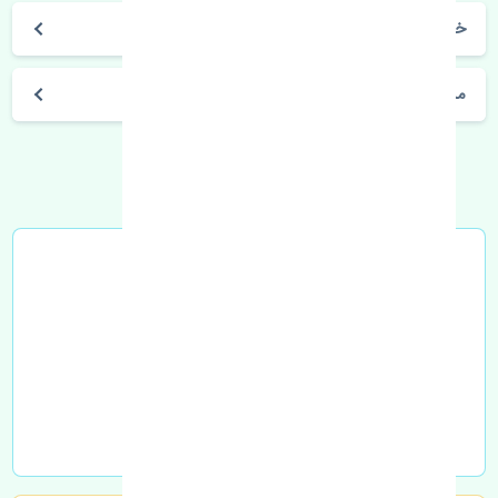
خرید فیلتر بنزین بی وای دی F3 چین
مشخصات فنی اتومبیل
خرید در محل