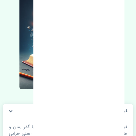
فیلتر بنزین بی وای دی F3 چین
فیلتر بنزین بی وای دی F3 چین. قطعات خودرو با گذر زمان و
طی مسافت مستحلک می شوند. اغلب اوقات علت اصلی خرابی