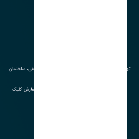
آدرس‌
تهران، چراغ برق، خیابان ملت، روبروی کوچۀ میرشریفی، ساختمان
بیستون
برای اطلاع از موجودی و قیمت به روز روی ثبت سفارش کلیک
فرمایید.
ارسـال فـوری بـه سـراسـر ایـران
ساعت کاری ۹ تا ١٧