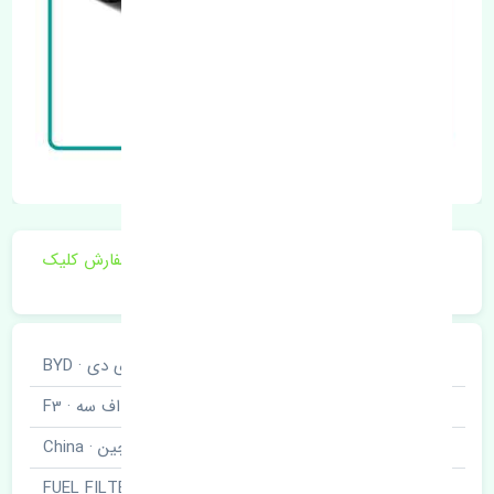
برای اطلاع از موجودی و قیمت به روز روی ثبت سفارش کلیک
فرمایید.
خودروسازی
بی وای دی · BYD
نوع خودرو
اف سه · F3
برند قطعه
چین · China
نام قطعه
فیلتر بنزین · FUEL FILTER