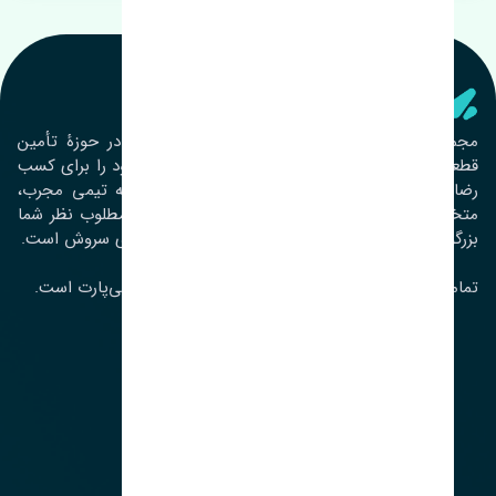
تنشی‌ پارت
مجموعۀ تنشی پارت از سال ١٣٩٣ فعالیت خود را در حوزۀ تأمین
قطعات خودرو آغاز نموده و در این بین تمام تلاش خود را برای کسب
رضایت مشتریان عزیز به‌کار برده است. این مجموعه تیمی مجرب،
متخصص و جوان را در کنار هم گردآورده تا خدمات مطلوب نظر شما
بزرگواران را ارائه نماید. تِنشی واژه‌ای ژاپنی و به معنای سروش است.
تمامی حقوق مادی و معنوی این سایت متعلق به تنشی‌پارت است.
لوکیشن ما