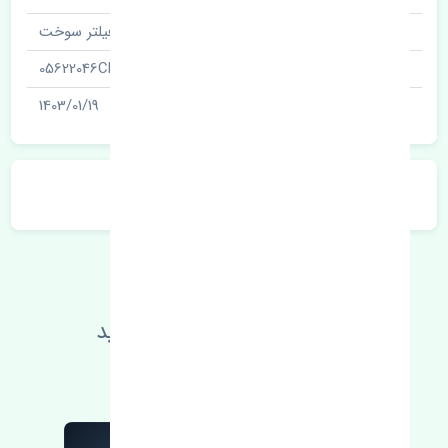
نام‌های دیگر قطعه
فیلتر سوخت
شناسه
05622046CN
آخرین تاریخ بروزرسانی قیمت
1403/01/19
توضیحات محصول
اطلاعات فنی خود را بالا ببرید
مطالعه بیشتر، مشکل کمتر 😁