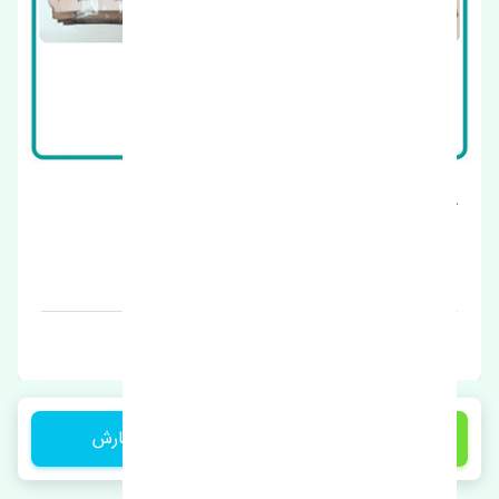
گردگیر پلوس داخلی بی وای دی F3 چین
قیمت: 1 تومان
برند: چین
300,000 تومان
ثبت سفارش