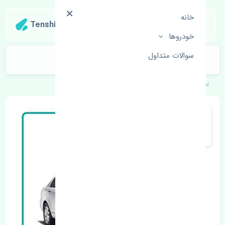
خانه
Tenshipart
خودروها
سوالات متداول
فیلتر بنزین بی وای دی F3 چین
تنشی‌پارت
خودروهای چینی
بی وای دی
F3