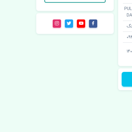
گ · PULLEY-
D
نگ
09
14