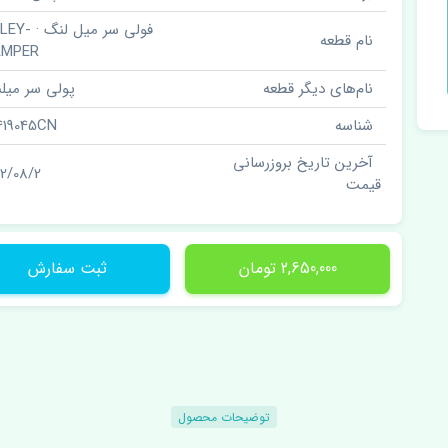
فولی سر میل لن
نام قطعه
AMPER
نام‌های دیگر قطعه
پولی سر میل
شناسه
419045CN
آخرین تاریخ بروزرسانی
02/08/2
قیمت
2,650,000 تومان
ثبت سفارش
توضیحات محصول