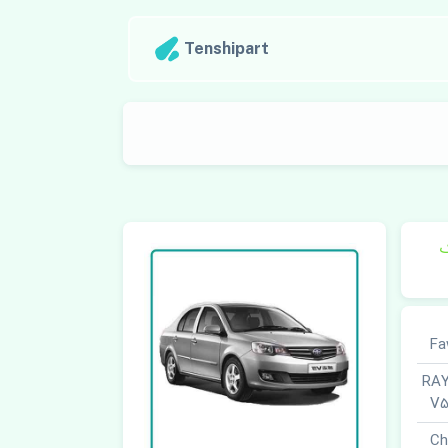
Tenshipart
ک
RAYEN VE
V