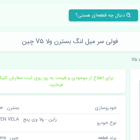
دنبال چه قطعه‌ای هستی؟
فولی سر میل لنگ بسترن ولا V5 چین
V5
برای اطلاع از موجودی و قیمت به روز روی ثبت سفارش کلی
فرمایید.
خودروسازی
بسترن · Faw
راین - ولا وی پنج · LA
نوع خودرو
5
برند قطعه
چین · China