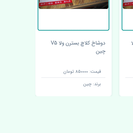
دوشاخ کلاچ بسترن ولا V5
موجگیر جل
چین
V5 چین
قیمت: 850000 تومان
قیمت: 780000 تومان
برند: چین
برند: چین