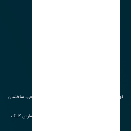
آدرس‌
تهران، چراغ برق، خیابان ملت، روبروی کوچۀ میرشریفی، ساختمان
بیستون
برای اطلاع از موجودی و قیمت به روز روی ثبت سفارش کلیک
فرمایید.