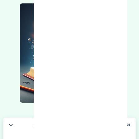
فنر لول عقب میتسوبیشی میراژ 2012-2016 KYB ژاپن