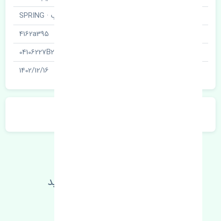
نام قطعه
فنر لول عقب · SPRING
کد فنی
4162a395
شناسه
04106227B2
آخرین تاریخ بروزرسانی قیمت
1402/12/16
توضیحات محصول
اطلاعات فنی خود را بالا ببرید
مطالعه بیشتر، مشکل کمتر 😁