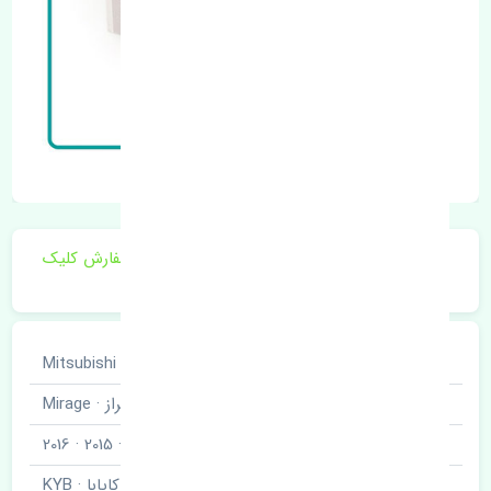
برای اطلاع از موجودی و قیمت به روز روی ثبت سفارش کلیک
فرمایید.
خودروسازی
میتسوبیشی · Mitsubishi
نوع خودرو
میراز · Mirage
مدل خودرو
2012 · 2013 · 2014 · 2015 · 2016
برند قطعه
کایابا · KYB