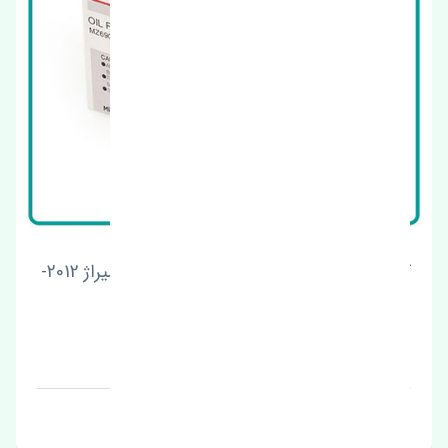
کلید شیشه بالابر عقب راست میتسوبیشی میراژ 2012-
2016 اصلی
قیمت: 1 تومان
برند: کایابا