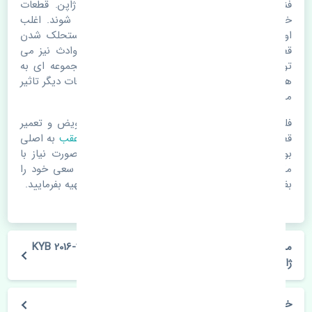
فنر لول عقب میتسوبیشی میراژ 2012-2016 KYB ژاپن. قطعات
خودرو با گذر زمان و طی مسافت مستحلک می شوند. اغلب
اوقات علت اصلی خرابی لوازم یدکی اتومبیل مستحلک شدن
قطعات می باشد. ولی دلایلی مثل تصادفات و حوادث نیز می
تواند عامل تعویض قطعات یدکی باشد. خودرو مجموعه ای به
هم پیوسته می باشد که هر قطعه روی قطعه یا قطعات دیگر تاثیر
مستقیم دارد.
فلذا در صورت خرابی در اسرع زمان نسبت به تعویض و تعمیر
قطعات یدکی اقدام فرمایید. در زمان
خرید فنر لول عقب
به اصلی
بودن و کیفیت قطعات بسیار توجه بفرمایید. در صورت نیاز با
مکانیک و کارشناسان در این زمینه مشورت کنید. سعی خود را
بفرمایید تا قطعات یدکی را از فروشگاه های معتبر تهیه بفرمایید.
مشخصات فنی فنر لول عقب میتسوبیشی میراژ 2012-2016 KYB
ژاپن
خودروسازی میتسوبیشی