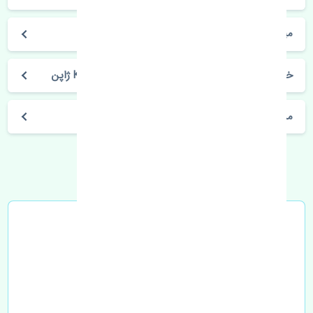
میراژ 2012-2016
خرید فنر لول عقب میتسوبیشی میراژ 2012-2016 KYB ژاپن
مشخصات فنی اتومبیل