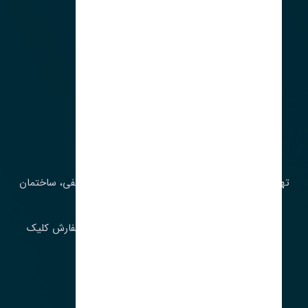
آدرس‌
تهران، چراغ برق، خیابان ملت، روبروی کوچۀ میرشریفی، ساختمان
بیستون
برای اطلاع از موجودی و قیمت به روز روی ثبت سفارش کلیک
فرمایید.
ارسـال فـوری بـه سـراسـر ایـران
ساعت کاری ۹ تا ١٧