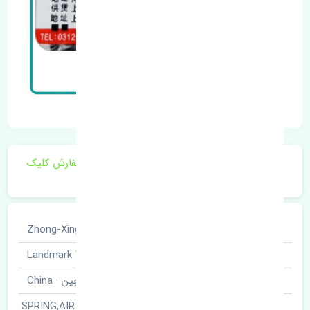
برای اطلاع از موجودی و قیمت به روز روی ثبت سفارش کلیک
فرمایید.
خودروسازی
ژانگ ژینگ · Zhong-Xing
نوع خودرو
لندمارک · Landmark V7
برند قطعه
چین · China
فنر ساعتی فرمان · SPRING,AIR BAG