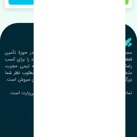
تنشی‌ پارت
مجموعۀ تنشی پارت از سال ١٣٩٣ فعالیت خود را در حوزۀ تأمین
قطعات خودرو آغاز نموده و در این بین تمام تلاش خود را برای کسب
رضایت مشتریان عزیز به‌کار برده است. این مجموعه تیمی مجرب،
متخصص و جوان را در کنار هم گردآورده تا خدمات مطلوب نظر شما
بزرگواران را ارائه نماید. تِنشی واژه‌ای ژاپنی و به معنای سروش است.
تمامی حقوق مادی و معنوی این سایت متعلق به تنشی‌پارت است.
لوکیشن ما