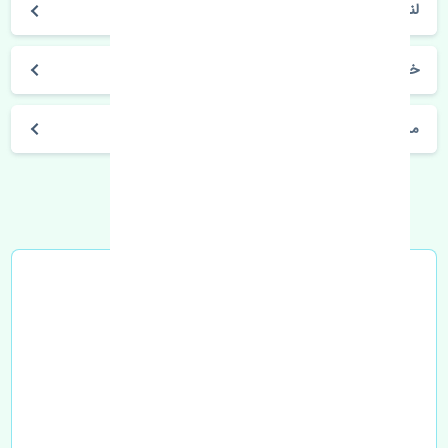
لندمارک
خرید فنر ساعتی فرمان ژانگ ژینگ لندمارک چین
مشخصات فنی اتومبیل
خرید در محل