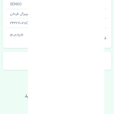
نام قطعه
SENSO
نام‌های دیگر قطعه
حلزونی ، اسپیرال فرمان
شناسه
24327078CN
آخرین تاریخ بروزرسانی
1402/11/4
قیمت
توضیحات محصول
اطلاعات فنی خود را بالا ببرید
مطالعه بیشتر، مشکل کمتر 😁