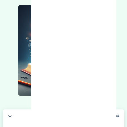
فنر ساعتی فرمان ژانگ ژینگ لندمارک چین