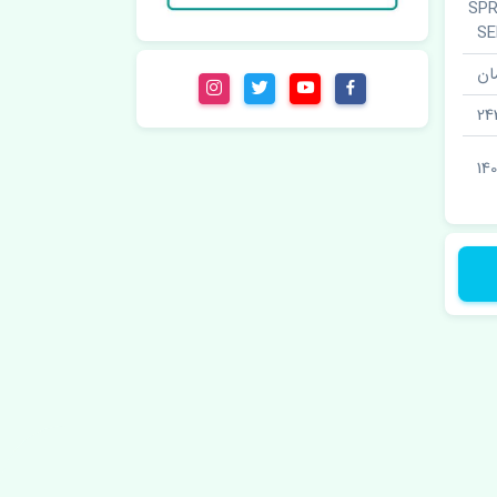
SPRING,
S
ان
24
14