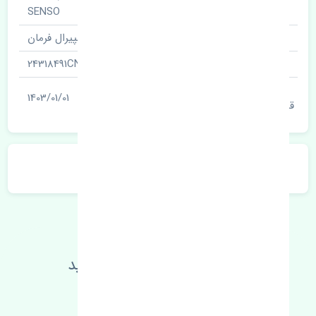
نام قطعه
SENSO
نام‌های دیگر قطعه
حلزونی ، اسپیرال فرمان
شناسه
24318491CN
آخرین تاریخ بروزرسانی
1403/01/01
قیمت
توضیحات محصول
اطلاعات فنی خود را بالا ببرید
مطالعه بیشتر، مشکل کمتر 😁