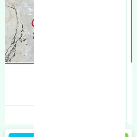
سیبک طبق بالا ژانگ ژینگ کاپرا چین
قیمت: 690000 تومان
برند: چین