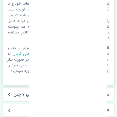
فنر ساعتی فرمان جک کی ام سی جی 7 چین. قطعات خودرو با
گذر زمان و طی مسافت مستحلک می شوند. اغلب اوقات علت
اصلی خرابی لوازم یدکی اتومبیل مستحلک شدن قطعات می
باشد. ولی دلایلی مثل تصادفات و حوادث نیز می تواند عامل
تعویض قطعات یدکی باشد. خودرو مجموعه ای به هم پیوسته
می باشد که هر قطعه روی قطعه یا قطعات دیگر تاثیر مستقیم
دارد.
فلذا در صورت خرابی در اسرع زمان نسبت به تعویض و تعمیر
قطعات یدکی اقدام فرمایید. در زمان
خرید فنر ساعتی فرمان
به
اصلی بودن و کیفیت قطعات بسیار توجه بفرمایید. در صورت نیاز
با مکانیک و کارشناسان در این زمینه مشورت کنید. سعی خود را
بفرمایید تا قطعات یدکی را از فروشگاه های معتبر تهیه بفرمایید.
مشخصات فنی فنر ساعتی فرمان جک کی ام سی جی 7 چین
خودروسازی جک