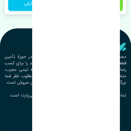
1 تومان
ثبت سفارش
تنشی‌ پارت
مجموعۀ تنشی پارت از سال ١٣٩٣ فعالیت خود را در حوزۀ تأمین
قطعات خودرو آغاز نموده و در این بین تمام تلاش خود را برای کسب
رضایت مشتریان عزیز به‌کار برده است. این مجموعه تیمی مجرب،
متخصص و جوان را در کنار هم گردآورده تا خدمات مطلوب نظر شما
بزرگواران را ارائه نماید. تِنشی واژه‌ای ژاپنی و به معنای سروش است.
تمامی حقوق مادی و معنوی این سایت متعلق به تنشی‌پارت است.
لوکیشن ما