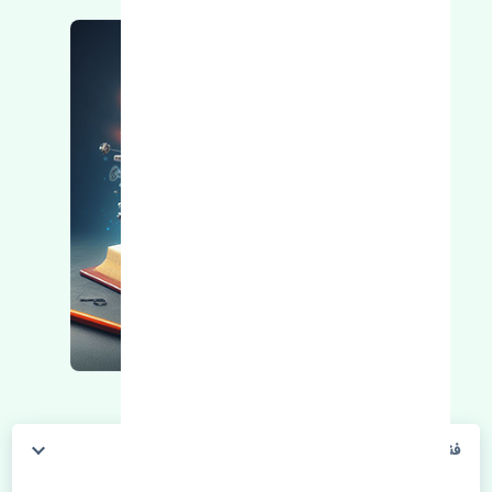
فنر ساعتی فرمان جک کی ام سی جی 7 چین