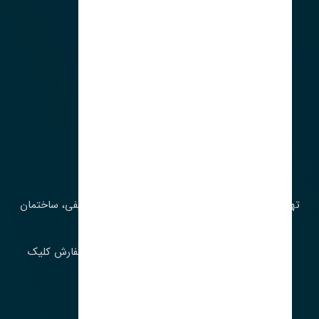
آدرس‌
تهران، چراغ برق، خیابان ملت، روبروی کوچۀ میرشریفی، ساختمان
بیستون
برای اطلاع از موجودی و قیمت به روز روی ثبت سفارش کلیک
فرمایید.
ارسـال فـوری بـه سـراسـر ایـران