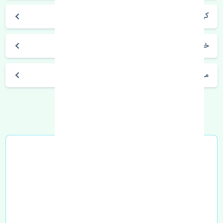
کی ام سی جی 7
خرید فنر ساعتی فرمان جک کی ام سی جی 7 چین
مشخصات فنی اتومبیل