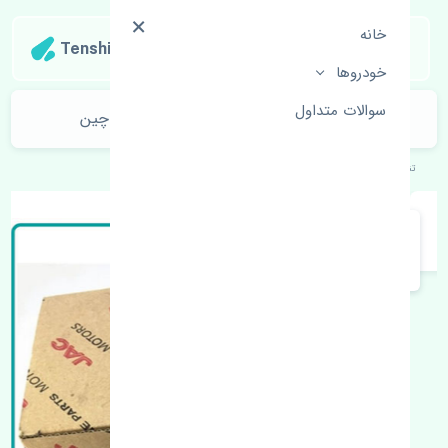
خانه
Tenshipart
خودروها
سوالات متداول
فنر ساعتی فرمان جک کی ام سی جی 7 چین
تنشی‌پارت
خودروهای چینی
جک
کی ام سی جی 7