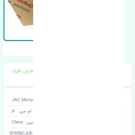
برای اطلاع از موجودی و قیمت به روز روی ثبت سفارش کلیک
فرمایید.
خودروسازی
جک · JAC-Motors
نوع خودرو
کی ام سی · j7
برند قطعه
چین · China
فنر ساعتی فرمان · SPRING,AIR BAG