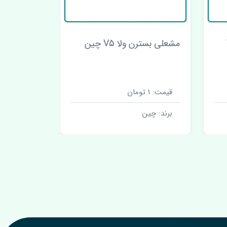
V
مشعلی بسترن ولا V5 چین
جلو پنجره بستر
قیمت: 1 تومان
قیمت: 1 تومان
برند: چین
برند: چین