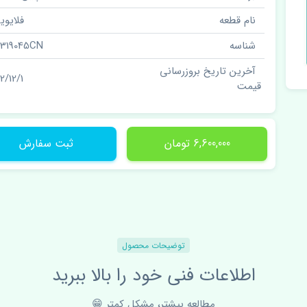
نام قطعه
فلایوی
شناسه
319045CN
آخرین تاریخ بروزرسانی
2/12/1
قیمت
6,600,000 تومان
ثبت سفارش
توضیحات محصول
اطلاعات فنی خود را بالا ببرید
مطالعه بیشتر، مشکل کمتر 😁