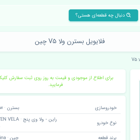
دنبال چه قطعه‌ای هستی؟
فلایویل بسترن ولا V5 چین
V5
برای اطلاع از موجودی و قیمت به روز روی ثبت سفارش کلی
فرمایید.
خودروسازی
بسترن · Faw
راین - ولا وی پنج · LA
نوع خودرو
5
برند قطعه
چین · China