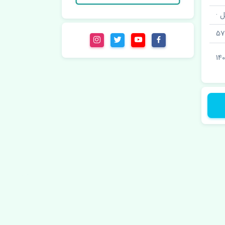
ل ·
57
140