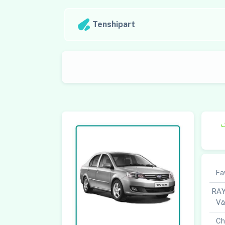
Tenshipart
ک
RAYEN VE
V