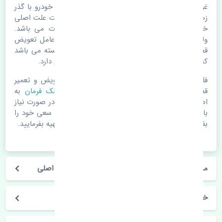
غربیلک فرمان کیا سورنتو 2018-2020 اصلی. قطعات خودرو با گذر
زمان و طی مسافت مستحلک می شوند. اغلب اوقات علت اصلی
خرابی لوازم یدکی اتومبیل مستحلک شدن قطعات می باشد.
ولی دلایلی مثل تصادفات و حوادث نیز می تواند عامل تعویض
قطعات یدکی باشد. خودرو مجموعه ای به هم پیوسته می باشد
که هر قطعه روی قطعه یا قطعات دیگر تاثیر مستقیم دارد.
فلذا در صورت خرابی در اسرع زمان نسبت به تعویض و تعمیر
قطعات یدکی اقدام فرمایید. در زمان
خرید غربیلک فرمان
به
اصلی بودن و کیفیت قطعات بسیار توجه بفرمایید. در صورت نیاز
با مکانیک و کارشناسان در این زمینه مشورت کنید. سعی خود را
بفرمایید تا قطعات یدکی را از فروشگاه های معتبر تهیه بفرمایید.
مشخصات فنی غربیلک فرمان کیا سورنتو 2018-2020 اصلی
خودروسازی کیا