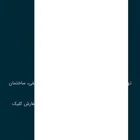
آدرس‌
تهران، چراغ برق، خیابان ملت، روبروی کوچۀ میرشریفی، ساختمان
بیستون
برای اطلاع از موجودی و قیمت به روز روی ثبت سفارش کلیک
فرمایید.
ارسـال فـوری بـه سـراسـر ایـران
ساعت کاری ۹ تا ١٧