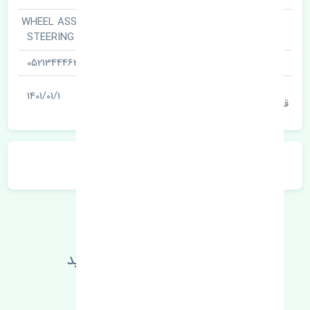
غربیلک فرمان · WHEEL ASSY-
نام قطعه
STEERING
شناسه
0521344463
آخرین تاریخ بروزرسانی
1401/01/1
قیمت
توضیحات محصول
اطلاعات فنی خود را بالا ببرید
مطالعه بیشتر، مشکل کمتر 😁