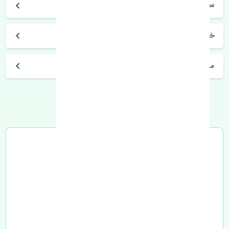
سورنتو 2018-2020
خرید غربیلک فرمان کیا سورنتو 2018-2020 اصلی
مشخصات فنی اتومبیل
خرید در محل