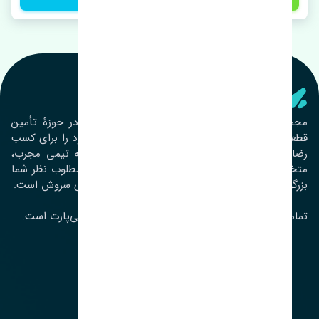
تنشی‌ پارت
مجموعۀ تنشی پارت از سال ١٣٩٣ فعالیت خود را در حوزۀ تأمین
قطعات خودرو آغاز نموده و در این بین تمام تلاش خود را برای کسب
رضایت مشتریان عزیز به‌کار برده است. این مجموعه تیمی مجرب،
متخصص و جوان را در کنار هم گردآورده تا خدمات مطلوب نظر شما
بزرگواران را ارائه نماید. تِنشی واژه‌ای ژاپنی و به معنای سروش است.
تمامی حقوق مادی و معنوی این سایت متعلق به تنشی‌پارت است.
لوکیشن ما