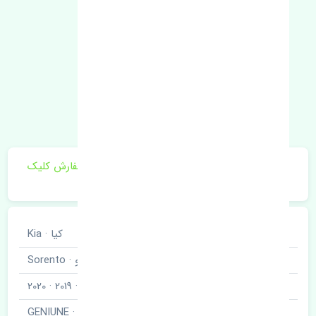
برای اطلاع از موجودی و قیمت به روز روی ثبت سفارش کلیک
فرمایید.
خودروسازی
کیا · Kia
نوع خودرو
سورنتو · Sorento
مدل خودرو
2018 · 2019 · 2020
برند قطعه
اصلی · GENIUNE