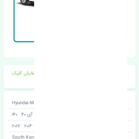
برای اطلاع از موجودی و قیمت به روز روی ثبت سفارش کلیک
فرمایید.
خودروسازی
هیوندای · Hyundai-Motor
نوع خودرو
آی 40 · i40
مدل خودرو
2015 · 2016 · 2017
برند قطعه
کره · South Korea