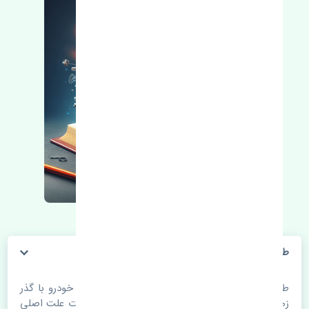
طبق جلو چپ هیوندای i40 2015-2017 کره
طبق جلو چپ هیوندای i40 2015-2017 کره. قطعات خودرو با گذر
زمان و طی مسافت مستحلک می شوند. اغلب اوقات علت اصلی