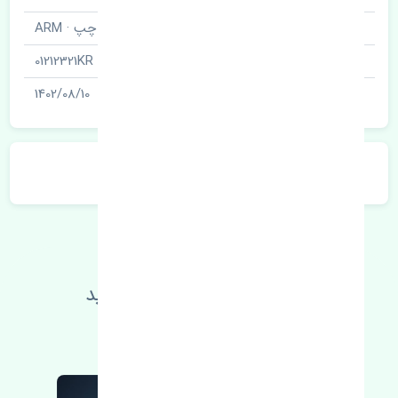
نام قطعه
طبق جلو چپ · ARM
شناسه
01212321KR
آخرین تاریخ بروزرسانی قیمت
1402/08/10
توضیحات محصول
اطلاعات فنی خود را بالا ببرید
مطالعه بیشتر، مشکل کمتر 😁