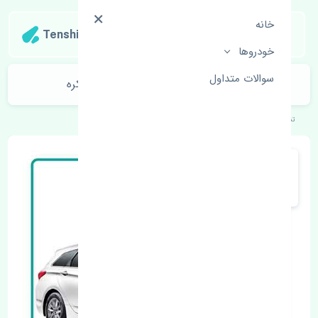
خانه
Tenshipart
خودروها
سوالات متداول
طبق جلو چپ هیوندای i40 2015-2017 کره
تنشی‌پارت
خودروهای کره‌ای
هیوندای
i40 2015-2017