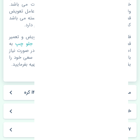
خرابی لوازم یدکی اتومبیل مستحلک شدن قطعات می باشد.
ولی دلایلی مثل تصادفات و حوادث نیز می تواند عامل تعویض
قطعات یدکی باشد. خودرو مجموعه ای به هم پیوسته می باشد
که هر قطعه روی قطعه یا قطعات دیگر تاثیر مستقیم دارد.
فلذا در صورت خرابی در اسرع زمان نسبت به تعویض و تعمیر
قطعات یدکی اقدام فرمایید. در زمان
خرید طبق جلو چپ
به
اصلی بودن و کیفیت قطعات بسیار توجه بفرمایید. در صورت نیاز
با مکانیک و کارشناسان در این زمینه مشورت کنید. سعی خود را
بفرمایید تا قطعات یدکی را از فروشگاه های معتبر تهیه بفرمایید.
مشخصات فنی طبق جلو چپ هیوندای i40 2015-2017 کره
خودروسازی هیوندای
i40 2015-2017