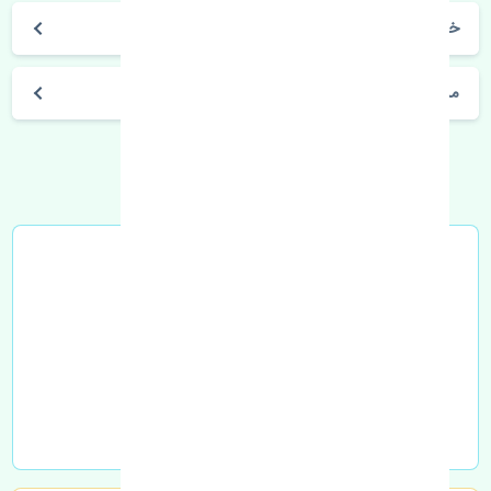
خرید طبق جلو چپ هیوندای i40 2015-2017 کره
مشخصات فنی اتومبیل
خرید در محل