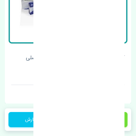
گلگیر عقب چپ هیوندای i40 2015-2017 اصلی
قیمت: 1 تومان
برند: کره
4,000,000 تومان
ثبت سفارش