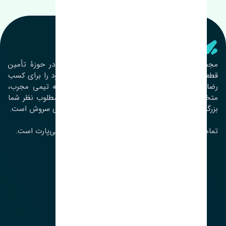
تنشی‌ پارت
مجموعۀ تنشی پارت از سال ١٣٩٣ فعالیت خود را در حوزۀ تأمین
قطعات خودرو آغاز نموده و در این بین تمام تلاش خود را برای کسب
رضایت مشتریان عزیز به‌کار برده است. این مجموعه تیمی مجرب،
متخصص و جوان را در کنار هم گردآورده تا خدمات مطلوب نظر شما
بزرگواران را ارائه نماید. تِنشی واژه‌ای ژاپنی و به معنای سروش است.
تمامی حقوق مادی و معنوی این سایت متعلق به تنشی‌پارت است.
لوکیشن ما