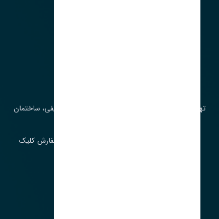
آدرس‌
تهران، چراغ برق، خیابان ملت، روبروی کوچۀ میرشریفی، ساختمان
بیستون
برای اطلاع از موجودی و قیمت به روز روی ثبت سفارش کلیک
فرمایید.
ارسـال فـوری بـه سـراسـر ایـران
ساعت کاری ۹ تا ١٧