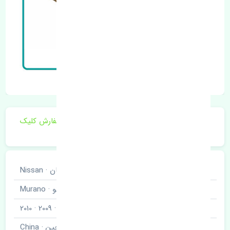
برای اطلاع از موجودی و قیمت به روز روی ثبت سفارش کلیک
فرمایید.
خودروسازی
نیسان · Nissan
نوع خودرو
مورانو · Murano
مدل خودرو
2008 · 2009 · 2010
برند قطعه
چین · China