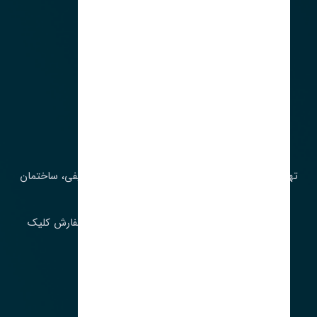
آدرس‌
تهران، چراغ برق، خیابان ملت، روبروی کوچۀ میرشریفی، ساختمان
بیستون
برای اطلاع از موجودی و قیمت به روز روی ثبت سفارش کلیک
فرمایید.
ارسـال فـوری بـه سـراسـر ایـران
ساعت کاری ۹ تا ١٧