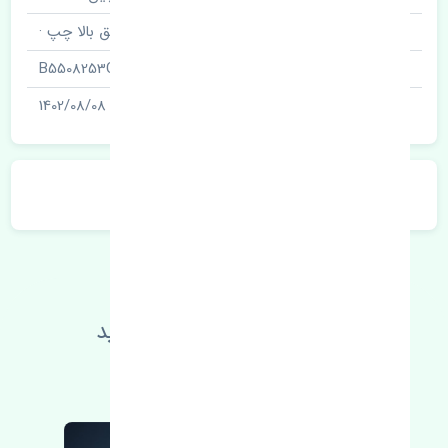
نام قطعه
طبق بالا چپ ·
شناسه
B5508253CN
آخرین تاریخ بروزرسانی قیمت
1402/08/08
توضیحات محصول
اطلاعات فنی خود را بالا ببرید
مطالعه بیشتر، مشکل کمتر 😁