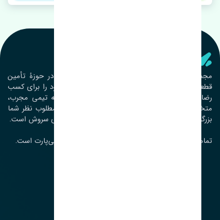
تنشی‌ پارت
مجموعۀ تنشی پارت از سال ١٣٩٣ فعالیت خود را در حوزۀ تأمین
قطعات خودرو آغاز نموده و در این بین تمام تلاش خود را برای کسب
رضایت مشتریان عزیز به‌کار برده است. این مجموعه تیمی مجرب،
متخصص و جوان را در کنار هم گردآورده تا خدمات مطلوب نظر شما
بزرگواران را ارائه نماید. تِنشی واژه‌ای ژاپنی و به معنای سروش است.
تمامی حقوق مادی و معنوی این سایت متعلق به تنشی‌پارت است.
لوکیشن ما