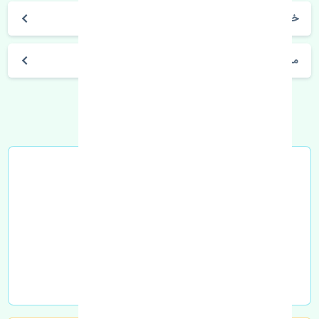
خرید طبق بالا چپ نیسان مورانو 2008-2010 چین
مشخصات فنی اتومبیل
خرید در محل