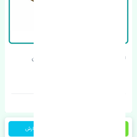
لنت ترمز عقب نیسان مورانو 2009-2012 ژاپن
قیمت: 950000 تومان
برند: چین
4,950,000 تومان
ثبت سفارش